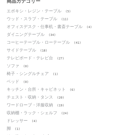
ブ
商品カテゴリー
エポキシ・レジン・テーブル
(5)
ウッド・スラブ・テーブル
(11)
オフィスデスク・仕事机・書斎テーブル
(4)
ダイニングテーブル
(34)
コーヒーテーブル・ローテーブル
(41)
サイドテーブル
(18)
テレビボード・テレビ台
(27)
ソファ
(0)
椅子・シングルチェア
(1)
ベッド
(0)
キッチン・台所・キャビネット
(6)
チェスト・収納・タンス
(20)
ワードローブ・洋服収納
(19)
収納棚・ラック・シェルフ
(24)
ドレッサー
(4)
脚
(1)