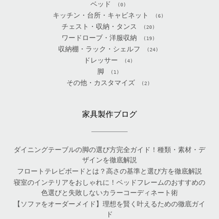
ベッド
(0)
キッチン・台所・キャビネット
(6)
チェスト・収納・タンス
(20)
ワードローブ・洋服収納
(19)
収納棚・ラック・シェルフ
(24)
ドレッサー
(4)
脚
(1)
その他・カスタマイズ
(2)
家具製作ブログ
ダイニングテーブルの脚の選び方完全ガイド！種類・素材・デ
ザインを徹底解説
フロートテレビボードとは？高さの基準と選び方を徹底解説
寝室のインテリアをおしゃれに！ベッドフレームのおすすめの
色選びと失敗しないカラーコーディネート術
【ソファをオーダーメイド】理想を賢く叶えるための徹底ガイ
ド