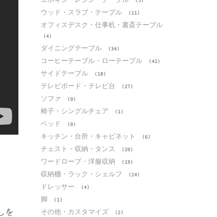
(5)
ウッド・スラブ・テーブル
(11)
オフィスデスク・仕事机・書斎テーブル
(4)
ダイニングテーブル
(34)
コーヒーテーブル・ローテーブル
(41)
サイドテーブル
(18)
テレビボード・テレビ台
(27)
ソファ
(0)
椅子・シングルチェア
(1)
ベッド
(0)
キッチン・台所・キャビネット
(6)
チェスト・収納・タンス
(20)
ワードローブ・洋服収納
(19)
収納棚・ラック・シェルフ
(24)
ドレッサー
(4)
脚
(1)
しを
その他・カスタマイズ
(2)