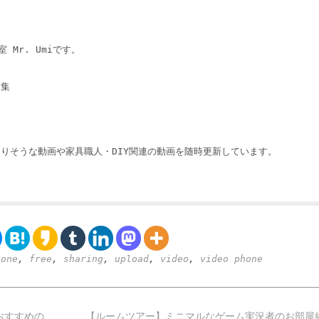
 Mr. Umiです。
収集
りそうな動画や家具職人・DIY関連の動画を随時更新しています。
hone
,
free
,
sharing
,
upload
,
video
,
video phone
おすすめの
【ルームツアー】ミニマルなゲーム実況者のお部