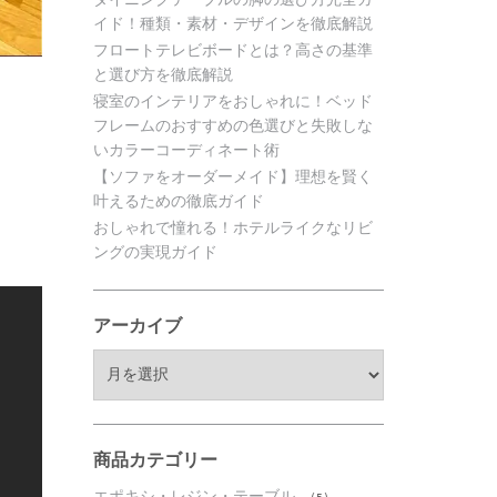
イド！種類・素材・デザインを徹底解説
フロートテレビボードとは？高さの基準
と選び方を徹底解説
寝室のインテリアをおしゃれに！ベッド
フレームのおすすめの色選びと失敗しな
いカラーコーディネート術
【ソファをオーダーメイド】理想を賢く
叶えるための徹底ガイド
おしゃれで憧れる！ホテルライクなリビ
ングの実現ガイド
アーカイブ
ア
ー
カ
イ
ブ
商品カテゴリー
エポキシ・レジン・テーブル