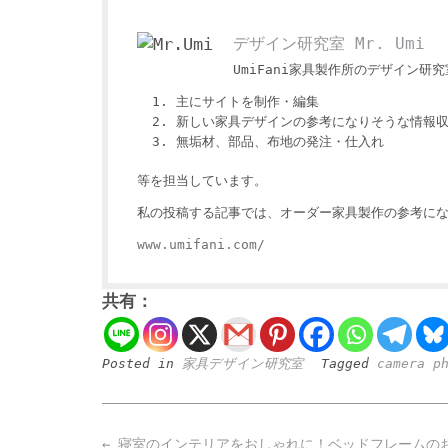
デザイン研究室 Mr. Umi
UmiFani家具製作所のデザイン研究室
主にサイトを制作・編集
新しい家具デザインの参考になりそうな情報
無垢材、部品、布地の発注・仕入れ
等を担当しています。
私の投稿する記事では、オーダー家具製作の参考にな
www.umifani.com/
共有：
Posted in
家具デザイン研究室
Tagged
camera p
Post
←
寝室のインテリアをおしゃれに！ベッドフレームの