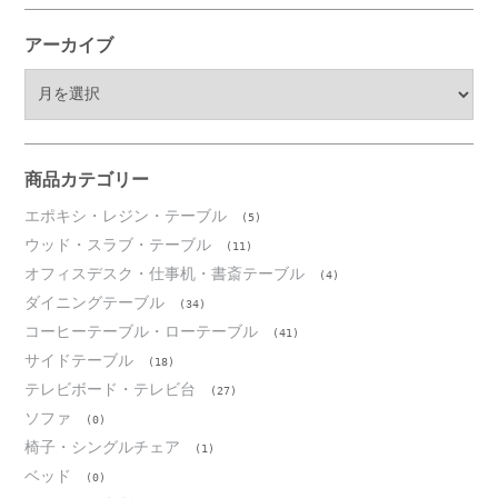
アーカイブ
ア
ー
カ
イ
ブ
商品カテゴリー
エポキシ・レジン・テーブル
(5)
ウッド・スラブ・テーブル
(11)
オフィスデスク・仕事机・書斎テーブル
(4)
ダイニングテーブル
(34)
コーヒーテーブル・ローテーブル
(41)
サイドテーブル
(18)
テレビボード・テレビ台
(27)
ソファ
(0)
椅子・シングルチェア
(1)
ベッド
(0)