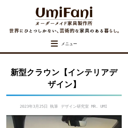
Skip
to
content
新型クラウン【インテリアデ
ザイン】
2023年3月25日
デザイン研究室 MR. UMI