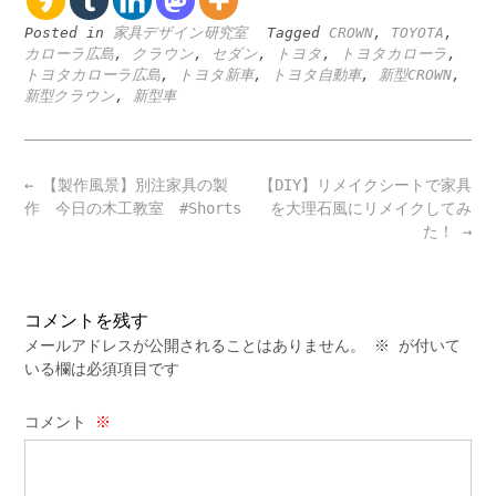
Posted in
家具デザイン研究室
Tagged
CROWN
,
TOYOTA
,
カローラ広島
,
クラウン
,
セダン
,
トヨタ
,
トヨタカローラ
,
トヨタカローラ広島
,
トヨタ新車
,
トヨタ自動車
,
新型CROWN
,
新型クラウン
,
新型車
Post
←
【製作風景】別注家具の製
【DIY】リメイクシートで家具
navigation
作 今日の木工教室 #Shorts
を大理石風にリメイクしてみ
た！
→
コメントを残す
メールアドレスが公開されることはありません。
※
が付いて
いる欄は必須項目です
コメント
※