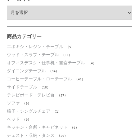
ア
ー
カ
イ
ブ
商品カテゴリー
エポキシ・レジン・テーブル
(5)
ウッド・スラブ・テーブル
(11)
オフィスデスク・仕事机・書斎テーブル
(4)
ダイニングテーブル
(34)
コーヒーテーブル・ローテーブル
(41)
サイドテーブル
(18)
テレビボード・テレビ台
(27)
ソファ
(0)
椅子・シングルチェア
(1)
ベッド
(0)
キッチン・台所・キャビネット
(6)
チェスト・収納・タンス
(20)