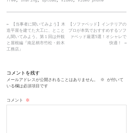
free
,
sharing
,
upload
,
video
,
video phone
Post
←
【当事者に聞いてみよう】木
【ソファベッド】インテリアの
navigation
造平屋を建てた大工に、とこと
プロが本気でおすすめするソフ
ん聞いてみよう。第１回は外観
ァベッド厳選5選！オシャレで
と屋根編『南足柄市竹松・鈴木
快適！
→
工務店』
コメントを残す
メールアドレスが公開されることはありません。
※
が付いて
いる欄は必須項目です
コメント
※