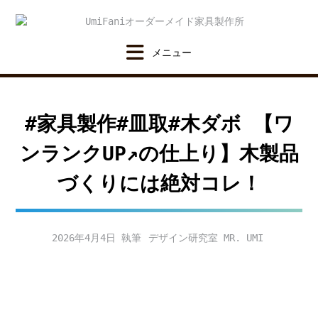
Skip
to
content
#家具製作#皿取#木ダボ 【ワ
ンランクUP↗︎の仕上り】木製品
づくりには絶対コレ！
2026年4月4日
デザイン研究室 MR. UMI