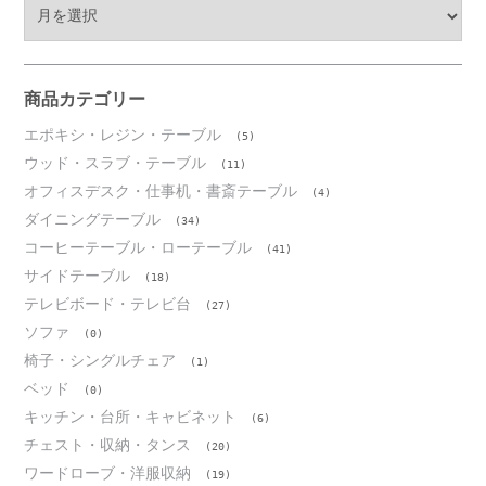
ア
ー
カ
イ
ブ
商品カテゴリー
エポキシ・レジン・テーブル
(5)
ウッド・スラブ・テーブル
(11)
オフィスデスク・仕事机・書斎テーブル
(4)
ダイニングテーブル
(34)
コーヒーテーブル・ローテーブル
(41)
サイドテーブル
(18)
テレビボード・テレビ台
(27)
ソファ
(0)
椅子・シングルチェア
(1)
ベッド
(0)
キッチン・台所・キャビネット
(6)
チェスト・収納・タンス
(20)
ワードローブ・洋服収納
(19)