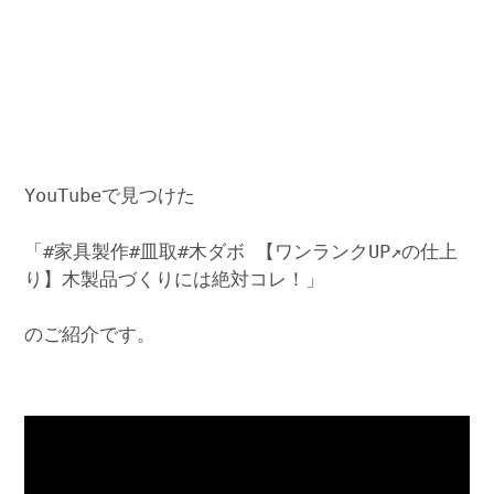
YouTubeで見つけた
「#家具製作#皿取#木ダボ 【ワンランクUP↗︎の仕上
り】木製品づくりには絶対コレ！」
のご紹介です。