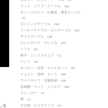
(5)
ウッド・スラブ・テーブル
(11)
オフィスデスク・仕事机・書斎テーブル
(4)
ダイニングテーブル
(34)
コーヒーテーブル・ローテーブル
(41)
サイドテーブル
(18)
テレビボード・テレビ台
(27)
ソファ
(0)
椅子・シングルチェア
(1)
ベッド
(0)
キッチン・台所・キャビネット
(6)
チェスト・収納・タンス
(20)
ワードローブ・洋服収納
(19)
収納棚・ラック・シェルフ
(24)
ドレッサー
(4)
脚
(1)
しを
その他・カスタマイズ
(2)