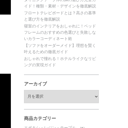
イド！種類・素材・デザインを徹底解説
フロートテレビボードとは？高さの基準
と選び方を徹底解説
寝室のインテリアをおしゃれに！ベッド
フレームのおすすめの色選びと失敗しな
いカラーコーディネート術
【ソファをオーダーメイド】理想を賢く
叶えるための徹底ガイド
おしゃれで憧れる！ホテルライクなリビ
ングの実現ガイド
アーカイブ
ア
ー
カ
イ
ブ
商品カテゴリー
エポキシ・レジン・テーブル