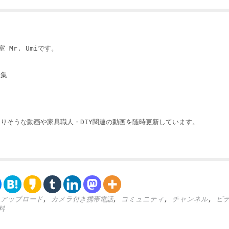
 Mr. Umiです。
収集
りそうな動画や家具職人・DIY関連の動画を随時更新しています。
,
アップロード
,
カメラ付き携帯電話
,
コミュニティ
,
チャンネル
,
ビ
料