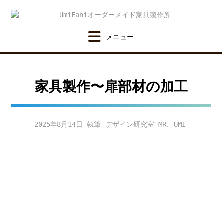
Skip
to
content
家具製作〜扉部材の加工
2025年8月14日
デザイン研究室 MR. UMI