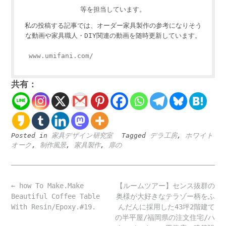
等を担当しています。
私の投稿する記事では、オーダー家具製作の参考になりそう
な動画や家具職人・DIY関連の動画を随時更新しています。
www.umifani.com/
共有：
Posted in
家具デザイン研究室
Tagged
デラ工房
,
ホワイト
オーク
,
制作風景
,
家具製作
,
扉の
Post
←
how To Make.Make
【ルームツアー】センス抜群の
navigation
Beautiful Coffee Table
奥様が大好きなテラゾー柄をふ
With Resin/Epoxy.#19.
んだんに採用した43坪2階建て
の半平屋/福岡県の注文住宅/ハ