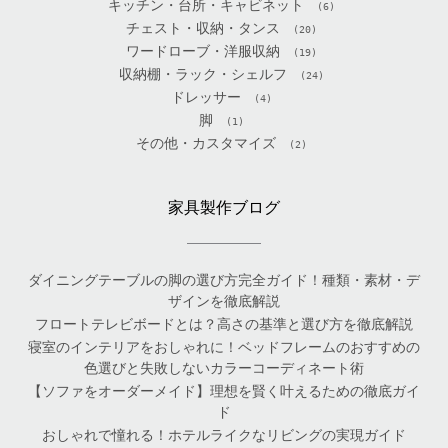
キッチン・台所・キャビネット
(6)
チェスト・収納・タンス
(20)
ワードローブ・洋服収納
(19)
収納棚・ラック・シェルフ
(24)
ドレッサー
(4)
脚
(1)
その他・カスタマイズ
(2)
家具製作ブログ
ダイニングテーブルの脚の選び方完全ガイド！種類・素材・デ
ザインを徹底解説
フロートテレビボードとは？高さの基準と選び方を徹底解説
寝室のインテリアをおしゃれに！ベッドフレームのおすすめの
色選びと失敗しないカラーコーディネート術
【ソファをオーダーメイド】理想を賢く叶えるための徹底ガイ
ド
おしゃれで憧れる！ホテルライクなリビングの実現ガイド