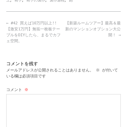
工
,
椅子
,
椅子の製作
,
製作過程
,
鉋
Post
←
#42 買えば10万円以上!!
【新築ルームツアー】最高＆最
navigation
【激安1万円】無垢一枚板テー
新のマンションオプション大公
ブルをDIYしたら、まるでカフ
開！
→
ェ空間。
コメントを残す
メールアドレスが公開されることはありません。
※
が付いて
いる欄は必須項目です
コメント
※