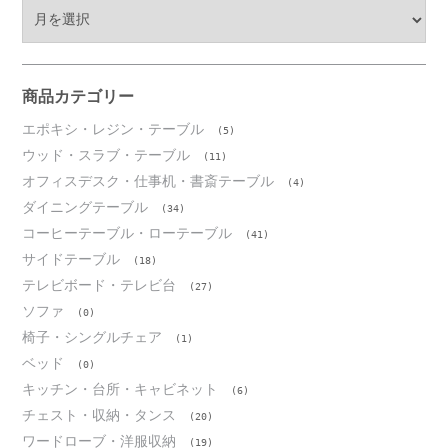
ア
ー
カ
イ
ブ
商品カテゴリー
エポキシ・レジン・テーブル
(5)
ウッド・スラブ・テーブル
(11)
オフィスデスク・仕事机・書斎テーブル
(4)
ダイニングテーブル
(34)
コーヒーテーブル・ローテーブル
(41)
サイドテーブル
(18)
テレビボード・テレビ台
(27)
ソファ
(0)
椅子・シングルチェア
(1)
ベッド
(0)
キッチン・台所・キャビネット
(6)
チェスト・収納・タンス
(20)
ワードローブ・洋服収納
(19)