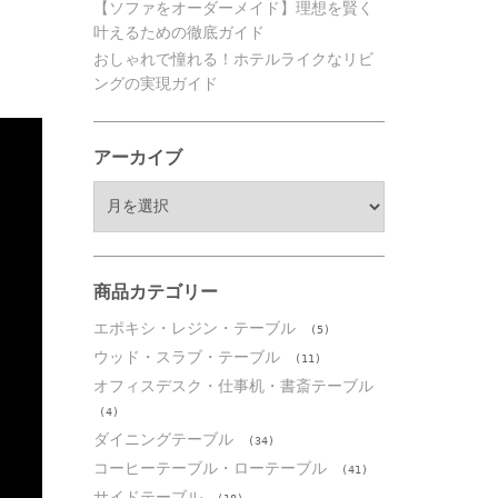
【ソファをオーダーメイド】理想を賢く
叶えるための徹底ガイド
おしゃれで憧れる！ホテルライクなリビ
ングの実現ガイド
アーカイブ
ア
ー
カ
イ
ブ
商品カテゴリー
エポキシ・レジン・テーブル
(5)
ウッド・スラブ・テーブル
(11)
オフィスデスク・仕事机・書斎テーブル
(4)
ダイニングテーブル
(34)
コーヒーテーブル・ローテーブル
(41)
サイドテーブル