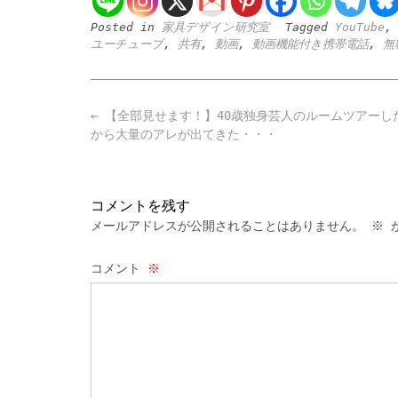
Posted in
家具デザイン研究室
Tagged
YouTube
ユーチューブ
,
共有
,
動画
,
動画機能付き携帯電話
,
無
Post
←
【全部見せます！】40歳独身芸人のルームツアーし
navigation
から大量のアレが出てきた・・・
コメントを残す
メールアドレスが公開されることはありません。
※
が
コメント
※