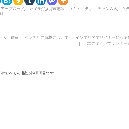
,
アップロード
,
カメラ付き携帯電話
,
コミュニティ
,
チャンネル
,
ビ
料
たら、寝室
インテリア資格について | インテリアデザイナーになる
| 日本デザインプランナ
付いている欄は必須項目です