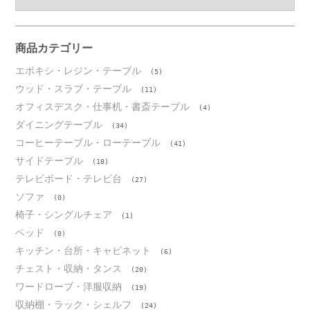
ー
カ
イ
ブ
商品カテゴリー
エポキシ・レジン・テーブル
(5)
ウッド・スラブ・テーブル
(11)
オフィスデスク・仕事机・書斎テーブル
(4)
ダイニングテーブル
(34)
コーヒーテーブル・ローテーブル
(41)
サイドテーブル
(18)
テレビボード・テレビ台
(27)
ソファ
(0)
椅子・シングルチェア
(1)
ベッド
(0)
キッチン・台所・キャビネット
(6)
チェスト・収納・タンス
(20)
ワードローブ・洋服収納
(19)
収納棚・ラック・シェルフ
(24)