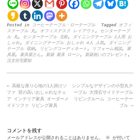
Posted in
コーヒーテーブル・ローテーブル
Tagged
オフィ
ステーブル 丸
,
オフィスデスク レイアウト
,
センターテーブ
ル 丸
,
センターテーブル 北欧
,
ダイニングテーブル 2人用 お
しゃれ
,
ダイニングテーブル おしゃれ 4人 人気
,
ダイニング
テーブル 収納
,
リビングコーディネート
,
リフォーム相談
,
家
具屋
,
家具屋さん
,
新築 家具 ローン
,
新築祝いのプレゼント
,
注文住宅愛知
Post
←
高級な座り心地の1人掛けソ
シンプルなデザインの小型丸テ
navigation
ファ 背の高いおしゃれなチェ
ーブル 大理石サイドテーブル
ア インテリア家具 オーダーメ
リビングルーム コーヒーテー
イドソファ リビング家具
ブル
→
コメントを残す
メールアドレスが公開されることはありません。
※
が付いて