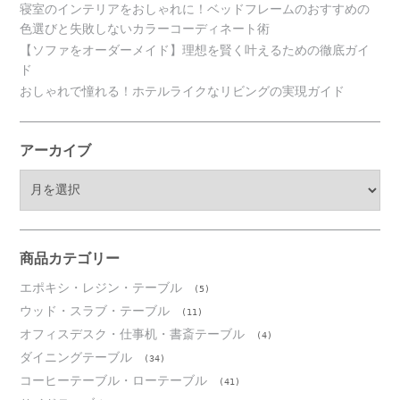
寝室のインテリアをおしゃれに！ベッドフレームのおすすめの
色選びと失敗しないカラーコーディネート術
【ソファをオーダーメイド】理想を賢く叶えるための徹底ガイ
ド
おしゃれで憧れる！ホテルライクなリビングの実現ガイド
アーカイブ
ア
ー
カ
イ
ブ
商品カテゴリー
エポキシ・レジン・テーブル
(5)
ウッド・スラブ・テーブル
(11)
オフィスデスク・仕事机・書斎テーブル
(4)
ダイニングテーブル
(34)
コーヒーテーブル・ローテーブル
(41)