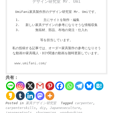
デザイン研究室 Mr. Umi
UmiFani家具製作所のデザイン研究室 Mr. Umiです。
主にサイトを制作・編集
新しい家具デザインの参考になりそうな情報収集
無垢材、部品、布地の発注・仕入れ
等を担当しています。
私の投稿する記事では、オーダー家具製作の参考になりそう
な動画や家具職人・DIY関連の動画を随時更新しています。
www.umifani.com/
共有：
Posted in
家具デザイン研究室
Tagged
carpenter
,
carpenterskills
,
diy
,
Japaneseculture
,
japanesetools
,
sharpening
,
woodworking
,