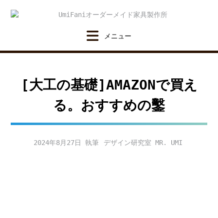
Skip
to
content
[大工の基礎]AMAZONで買え
る。おすすめの鑿
2024年8月27日
デザイン研究室 MR. UMI