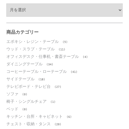
ア
ー
カ
イ
ブ
商品カテゴリー
エポキシ・レジン・テーブル
(5)
ウッド・スラブ・テーブル
(11)
オフィスデスク・仕事机・書斎テーブル
(4)
ダイニングテーブル
(34)
コーヒーテーブル・ローテーブル
(41)
サイドテーブル
(18)
テレビボード・テレビ台
(27)
ソファ
(0)
椅子・シングルチェア
(1)
ベッド
(0)
キッチン・台所・キャビネット
(6)
チェスト・収納・タンス
(20)