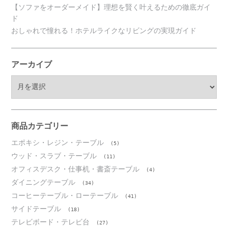
【ソファをオーダーメイド】理想を賢く叶えるための徹底ガイ
ド
おしゃれで憧れる！ホテルライクなリビングの実現ガイド
アーカイブ
ア
ー
カ
イ
ブ
商品カテゴリー
エポキシ・レジン・テーブル
(5)
ウッド・スラブ・テーブル
(11)
オフィスデスク・仕事机・書斎テーブル
(4)
ダイニングテーブル
(34)
コーヒーテーブル・ローテーブル
(41)
サイドテーブル
(18)
テレビボード・テレビ台
(27)