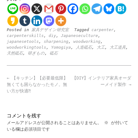
Posted in
家具デザイン研究室
Tagged
carpenter
,
carpenterskills
,
diy
,
Japaneseculture
,
japanesetools
,
sharpening
,
woodworking
,
woodworkingtools
,
Yomogiya
,
人造砥石
,
大工
,
大工道具
,
天然砥石
,
研ぎもの
,
砥石
Post
←
【キッチン】【必要最低限】
【DIY】インテリア家具オーダ
navigation
無くても困らなかったモノ。無
ーメイド製作
→
い方が快適⁈
コメントを残す
メールアドレスが公開されることはありません。
※
が付いて
いる欄は必須項目です