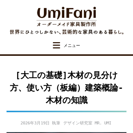
Skip
to
content
[大工の基礎]木材の見分け
方、使い方（板編）建築概論-
木材の知識
2026年3月19日
デザイン研究室 MR. UMI