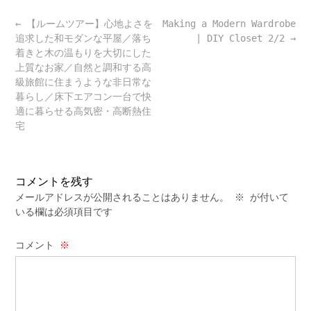
Post
←
【ルームツアー】心地よさを
Making a Modern Wardrobe
navigation
追求した和モダンな平屋／落ち
| DIY Closet 2/2
→
着きと木の温もりを大切にした
上質なお家／自然と調和する高
級旅館に住まうような非日常な
暮らし／床下エアコン一台で快
適に暮らせる高気密・高断熱住
宅
コメントを残す
メールアドレスが公開されることはありません。
※
が付いて
いる欄は必須項目です
コメント
※