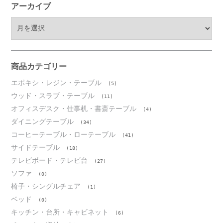
アーカイブ
ア
ー
カ
イ
ブ
商品カテゴリー
エポキシ・レジン・テーブル
(5)
ウッド・スラブ・テーブル
(11)
オフィスデスク・仕事机・書斎テーブル
(4)
ダイニングテーブル
(34)
コーヒーテーブル・ローテーブル
(41)
サイドテーブル
(18)
テレビボード・テレビ台
(27)
ソファ
(0)
椅子・シングルチェア
(1)
ベッド
(0)
キッチン・台所・キャビネット
(6)