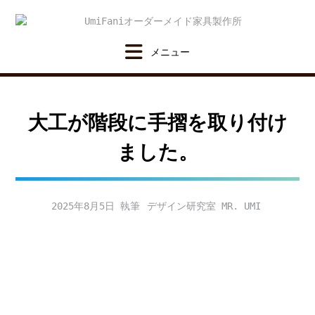
Skip
to
content
大工が階段に手摺を取り付け
ました。
2025年8月5日
デザイン研究室 MR. UMI