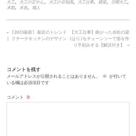
大工
,
大工の正やん
,
大工の豆知識
,
大工仕事
,
建築
,
日曜大工
,
木製
,
木造
,
職人
Post
←
[2023最新] 最近のトレンド
【大工仕事】曲がった赤松の梁
navigation
| クチーナキッチンのデザイン
(はり)をチェーンソーで形を作
り手刻みする【解説付き】
→
コメントを残す
メールアドレスが公開されることはありません。
※
が付いて
いる欄は必須項目です
コメント
※