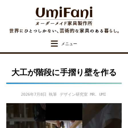
Skip
to
content
大工が階段に手摺り壁を作る
2026年7月8日
デザイン研究室 MR. UMI