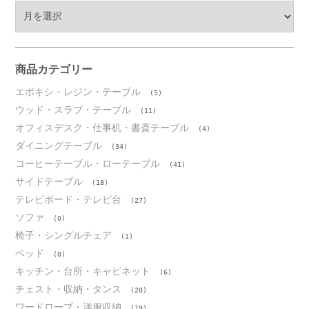
ア
ー
カ
イ
ブ
商品カテゴリー
エポキシ・レジン・テーブル
(5)
ウッド・スラブ・テーブル
(11)
オフィスデスク・仕事机・書斎テーブル
(4)
ダイニングテーブル
(34)
コーヒーテーブル・ローテーブル
(41)
サイドテーブル
(18)
テレビボード・テレビ台
(27)
ソファ
(0)
椅子・シングルチェア
(1)
ベッド
(0)
キッチン・台所・キャビネット
(6)
チェスト・収納・タンス
(20)
ワードローブ・洋服収納
(19)