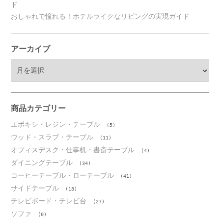
ド
おしゃれで憧れる！ホテルライクなリビングの実現ガイド
アーカイブ
ア
ー
カ
イ
ブ
商品カテゴリー
エポキシ・レジン・テーブル
(5)
ウッド・スラブ・テーブル
(11)
オフィスデスク・仕事机・書斎テーブル
(4)
ダイニングテーブル
(34)
コーヒーテーブル・ローテーブル
(41)
サイドテーブル
(18)
テレビボード・テレビ台
(27)
ソファ
(0)