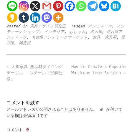
Posted in
家具デザイン研究室
Tagged
アンティーク
,
アン
ティークショップ
,
インテリア
,
おしゃれ
,
名古屋
,
名古屋ア
ンティーク
,
名古屋アンティークマーケット
,
家具
,
家具屋
,
愛
知県
,
雑貨屋
Post
←
大川家具 無垢材ダイニング
How to Create a Capsule
navigation
テーブル 「スチールコ型脚仕
Wardrobe from Scratch
→
様」
コメントを残す
メールアドレスが公開されることはありません。
※
が付いて
いる欄は必須項目です
コメント
※