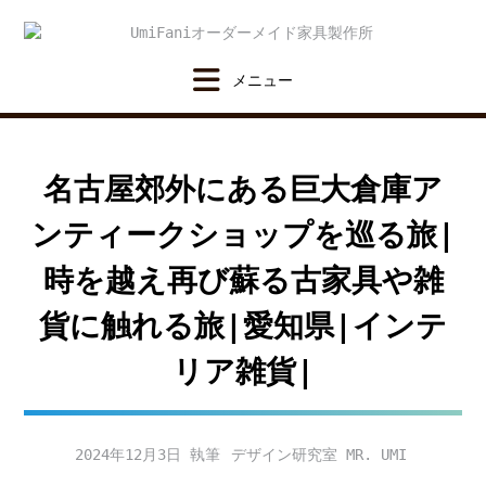
Skip
to
content
名古屋郊外にある巨大倉庫ア
ンティークショップを巡る旅|
時を越え再び蘇る古家具や雑
貨に触れる旅|愛知県|インテ
リア雑貨|
2024年12月3日
デザイン研究室 MR. UMI