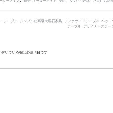
ーダーメイド
,
椅子 オーダーメイド 安い
,
注文住宅姫路
,
注文住宅岡山
ーテーブル
シンプルな高級大理石家具 ソファサイドテーブル ベッド
テーブル デザイナーズテ
付いている欄は必須項目です