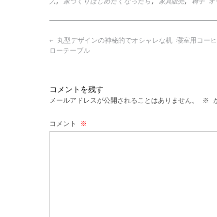
入
,
家づくりはじめたくなったら
,
家具販売
,
椅子 オ
Post
←
丸型デザインの神秘的でオシャレな机 寝室用コーヒ
navigation
ローテーブル
コメントを残す
メールアドレスが公開されることはありません。
※
が
コメント
※