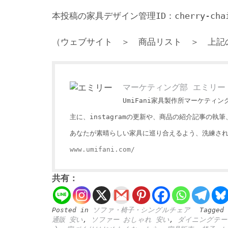
本投稿の家具デザイン管理ID：cherry-chai
（ウェブサイト ＞ 商品リスト ＞ 上記
マーケティング部 エミリー
UmiFani家具製作所マーケティ
主に、instagramの更新や、商品の紹介記事の
あなたが素晴らしい家具に巡り合えるよう、洗練さ
www.umifani.com/
共有：
Posted in
ソファ・椅子・シングルチェア
Tagged
通販 安い
,
ソファー おしゃれ 安い
,
ダイニングテー