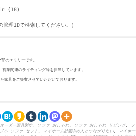
r (18)
の管理IDで検索してください。）
ング部のエミリーです。
執筆、営業関連のライティング等を担当しています。
れた家具をご提案させていただいております。
オーダー家具製作
,
ソファ おしゃれ
,
ソファ おしゃれ リビング
,
ソ
ブル ソファ セット
,
マイホーム計画中の人とつながりたい
,
マイホー