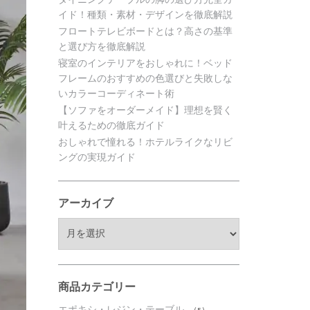
イド！種類・素材・デザインを徹底解説
フロートテレビボードとは？高さの基準
と選び方を徹底解説
寝室のインテリアをおしゃれに！ベッド
フレームのおすすめの色選びと失敗しな
いカラーコーディネート術
【ソファをオーダーメイド】理想を賢く
叶えるための徹底ガイド
おしゃれで憧れる！ホテルライクなリビ
ングの実現ガイド
アーカイブ
ア
ー
カ
イ
ブ
商品カテゴリー
エポキシ・レジン・テーブル