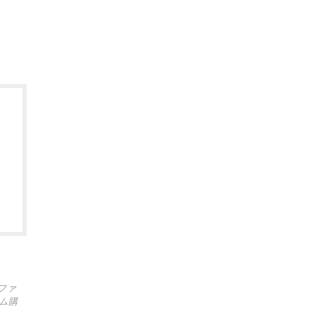
ファ
ム購