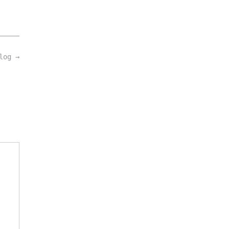
log
→