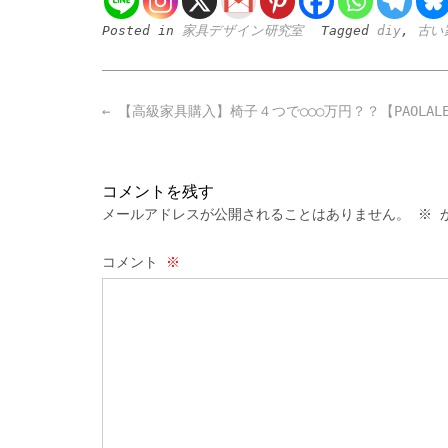
Posted in
家具デザイン研究室
Tagged
diy
,
古い
Post
←
【高級家具購入】椅子４つで○○○万円？？【PAOLALE
navigation
コメントを残す
メールアドレスが公開されることはありません。
※
が
コメント
※