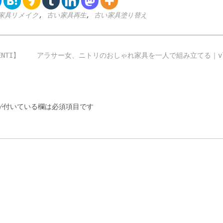
家具リメイク
,
古い家具再生
,
古い家具塗り替え
NTI】
アラサー女、ニトリのおしゃれ家具を一人で組み立てる｜v
付いている欄は必須項目です