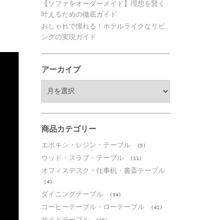
【ソファをオーダーメイド】理想を賢く
叶えるための徹底ガイド
おしゃれで憧れる！ホテルライクなリビ
ングの実現ガイド
アーカイブ
ア
ー
カ
イ
ブ
商品カテゴリー
エポキシ・レジン・テーブル
(5)
ウッド・スラブ・テーブル
(11)
オフィスデスク・仕事机・書斎テーブル
(4)
ダイニングテーブル
(34)
コーヒーテーブル・ローテーブル
(41)
サイドテーブル