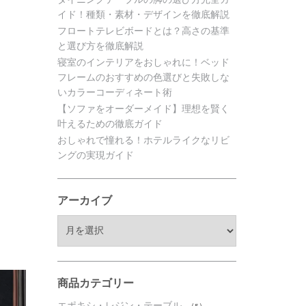
イド！種類・素材・デザインを徹底解説
フロートテレビボードとは？高さの基準
と選び方を徹底解説
寝室のインテリアをおしゃれに！ベッド
フレームのおすすめの色選びと失敗しな
いカラーコーディネート術
【ソファをオーダーメイド】理想を賢く
叶えるための徹底ガイド
おしゃれで憧れる！ホテルライクなリビ
ングの実現ガイド
アーカイブ
ア
ー
カ
イ
ブ
商品カテゴリー
エポキシ・レジン・テーブル