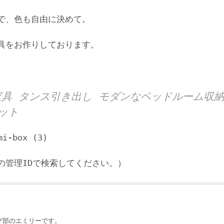
で、色も自由に決めて。
具をお作りしております。
具 タンス引き出し モダンなベッドルーム収
ット
-box (3)
の管理IDで検索してください。）
ング部のエミリーです。