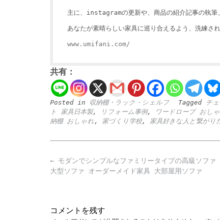
主に、instagramの更新や、商品の紹介記事の
あなたが素晴らしい家具に巡り合えるよう、洗練さ
www.umifani.com/
共有：
Posted in
収納棚・ラック・シェルフ
Tagged
チェ
ト 家具日本製
,
リフォーム事例
,
ワードローブ おし
納棚 おしゃれ
,
家づくり学校
,
家具好きな人と繋がり
Post
←
モダンでシンプルなファミリータイプの高級ソファ 
navigation
大型ソファ オーダーメイド家具 大部屋用ソファ
コメントを残す