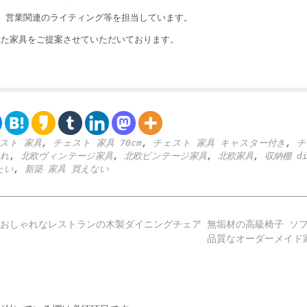
執筆、営業関連のライティング等を担当しています。
れた家具をご提案させていただいております。
スト 家具
,
チェスト 家具 70cm
,
チェスト 家具 キャスター付き
,
チ
ゃれ
,
北欧ヴィンテージ家具
,
北欧ビンテージ家具
,
北欧家具
,
収納棚 di
たい
,
新築 家具 買えない
おしゃれな
レストランの木製ダイニングチェア 無垢材の高級椅子 ソフ
品質なオーダーメイ