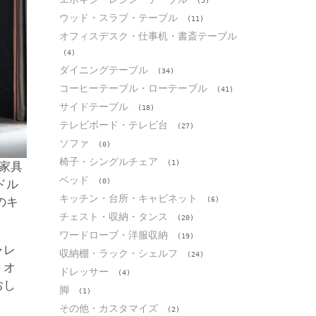
(5)
ウッド・スラブ・テーブル
(11)
オフィスデスク・仕事机・書斎テーブル
(4)
ダイニングテーブル
(34)
コーヒーテーブル・ローテーブル
(41)
サイドテーブル
(18)
テレビボード・テレビ台
(27)
ソファ
(0)
椅子・シングルチェア
(1)
ベッド
(0)
キッチン・台所・キャビネット
(6)
チェスト・収納・タンス
(20)
ワードローブ・洋服収納
(19)
ャレ
収納棚・ラック・シェルフ
(24)
。オ
ドレッサー
(4)
おし
脚
(1)
その他・カスタマイズ
(2)