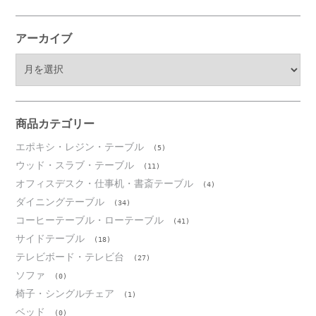
アーカイブ
ア
ー
カ
イ
ブ
商品カテゴリー
エポキシ・レジン・テーブル
(5)
ウッド・スラブ・テーブル
(11)
オフィスデスク・仕事机・書斎テーブル
(4)
ダイニングテーブル
(34)
コーヒーテーブル・ローテーブル
(41)
サイドテーブル
(18)
テレビボード・テレビ台
(27)
ソファ
(0)
椅子・シングルチェア
(1)
ベッド
(0)