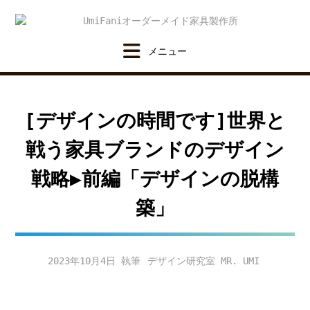
Skip
to
content
[デザインの時間です]世界と
戦う家具ブランドのデザイン
戦略▶︎前編「デザインの脱構
築」
2023年10月4日
デザイン研究室 MR. UMI