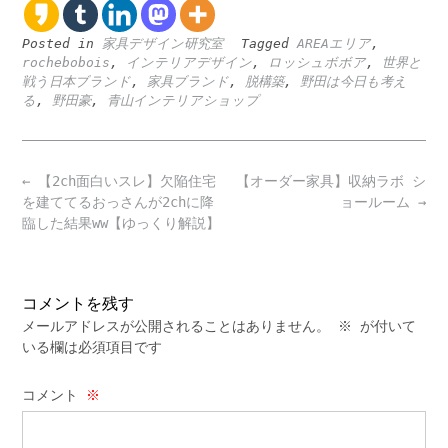
Posted in
家具デザイン研究室
Tagged
AREAエリア
,
rochebobois
,
インテリアデザイン
,
ロッシュボボア
,
世界と
戦う日本ブランド
,
家具ブランド
,
脱構築
,
野田は今日も考え
る
,
野田豪
,
青山インテリアショップ
Post
←
【2ch面白いスレ】欠陥住宅
【オーダー家具】収納ラボ シ
navigation
を建ててるおっさんが2chに降
ョールーム
→
臨した結果ww【ゆっくり解説】
コメントを残す
メールアドレスが公開されることはありません。
※
が付いて
いる欄は必須項目です
コメント
※