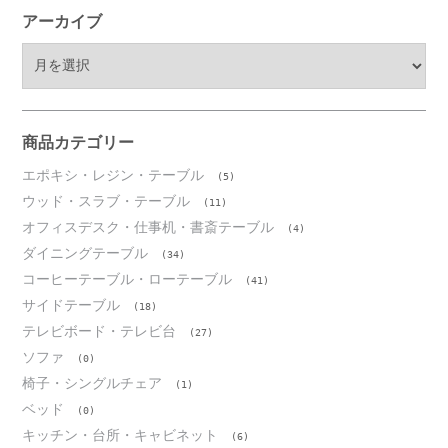
アーカイブ
ア
ー
カ
イ
ブ
商品カテゴリー
エポキシ・レジン・テーブル
(5)
ウッド・スラブ・テーブル
(11)
オフィスデスク・仕事机・書斎テーブル
(4)
ダイニングテーブル
(34)
コーヒーテーブル・ローテーブル
(41)
サイドテーブル
(18)
テレビボード・テレビ台
(27)
ソファ
(0)
椅子・シングルチェア
(1)
ベッド
(0)
キッチン・台所・キャビネット
(6)