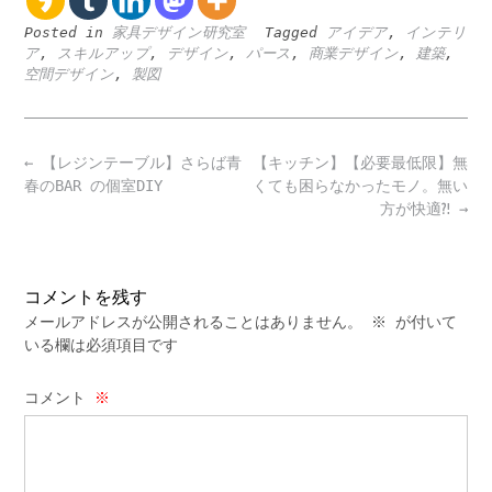
Posted in
家具デザイン研究室
Tagged
アイデア
,
インテリ
ア
,
スキルアップ
,
デザイン
,
パース
,
商業デザイン
,
建築
,
空間デザイン
,
製図
Post
←
【レジンテーブル】さらば青
【キッチン】【必要最低限】無
navigation
春のBAR の個室DIY
くても困らなかったモノ。無い
方が快適⁈
→
コメントを残す
メールアドレスが公開されることはありません。
※
が付いて
いる欄は必須項目です
コメント
※