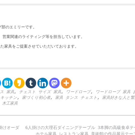
ング部のエミリーです。
執筆、営業関連のライティング等を担当しています。
れた家具をご提案させていただいております。
ス 家具
,
チェスト サイズ 家具
,
ワードローブ
,
ワードローブ 家具 
 キッチン
,
家づくり初心者
,
家具 タンス チェスト
,
家具好きな人と繋
,
木工家具
掛けオーダ
6人掛けの大理石ダイニングテーブル 3本脚の高級食卓テ
ホテル家具 レストラン家具 美術館の作品展示テ