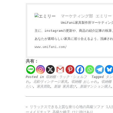
マーケティング部 エミリー
UmiFani家具製作所マーケティ
主に、instagramの更新や、商品の紹介記事の
あなたが素晴らしい家具に巡り合えるよう、洗練さ
www.umifani.com/
共有：
Posted in
収納棚・ラック・シェルフ
Tagged
タン
れ
,
北欧ヴィンテージ家具
,
収納棚 おしゃれ
,
収納棚
たい
,
家具買取
,
新築 家具選び
,
新築マンション購入
Post
←
リラックスできる上質な座り心地の高級ソファ 1人
navigation
ーメイドチェア 高級な椅子 ひじ掛けあり