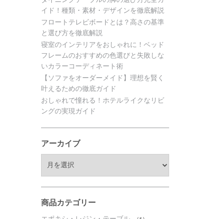
イド！種類・素材・デザインを徹底解説
フロートテレビボードとは？高さの基準
と選び方を徹底解説
寝室のインテリアをおしゃれに！ベッド
フレームのおすすめの色選びと失敗しな
いカラーコーディネート術
【ソファをオーダーメイド】理想を賢く
叶えるための徹底ガイド
おしゃれで憧れる！ホテルライクなリビ
ングの実現ガイド
アーカイブ
ア
ー
カ
イ
ブ
商品カテゴリー
エポキシ・レジン・テーブル