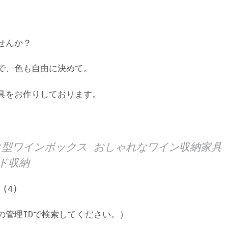
せんか？
で、色も自由に決めて。
具をお作りしております。
型ワインボックス おしゃれなワイン収納家具
ド収納
(4)
の管理IDで検索してください。）