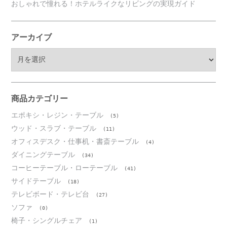
おしゃれで憧れる！ホテルライクなリビングの実現ガイド
アーカイブ
ア
ー
カ
イ
ブ
商品カテゴリー
エポキシ・レジン・テーブル
(5)
ウッド・スラブ・テーブル
(11)
オフィスデスク・仕事机・書斎テーブル
(4)
ダイニングテーブル
(34)
コーヒーテーブル・ローテーブル
(41)
サイドテーブル
(18)
テレビボード・テレビ台
(27)
ソファ
(0)
椅子・シングルチェア
(1)