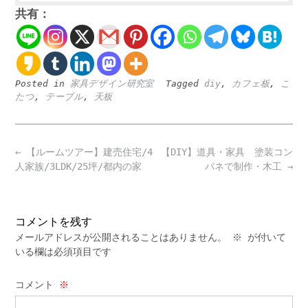
共有：
Posted in
家具デザイン研究室
Tagged
diy
,
カフェ板
,
こ
たつ
,
テーブル
,
天板
Post
←
【ルームツアー】建売住宅/4
【DIY】道具・家具 塗装コン
navigation
人家族/3LDK/25坪/都内の家
パネで制作・木工
→
コメントを残す
メールアドレスが公開されることはありません。
※
が付いて
いる欄は必須項目です
コメント
※