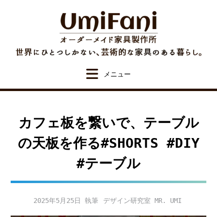
Skip
to
content
カフェ板を繋いで、テーブル
の天板を作る#SHORTS #DIY
#テーブル
2025年5月25日
デザイン研究室 MR. UMI