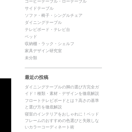
コーヒーテーブル・ローテーブル
サイドテーブル
ソファ・椅子・シングルチェア
ダイニングテーブル
テレビボード・テレビ台
ベッド
収納棚・ラック・シェルフ
家具デザイン研究室
未分類
最近の投稿
ダイニングテーブルの脚の選び方完全ガ
イド！種類・素材・デザインを徹底解説
フロートテレビボードとは？高さの基準
と選び方を徹底解説
寝室のインテリアをおしゃれに！ベッド
フレームのおすすめの色選びと失敗しな
いカラーコーディネート術