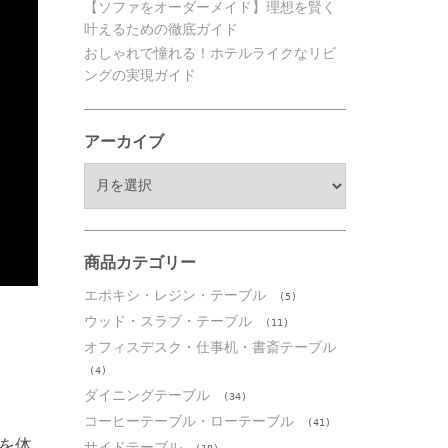
【ソファをオーダーメイド】理想を賢く
叶えるための徹底ガイド
おしゃれで憧れる！ホテルライクなリビ
ングの実現ガイド
アーカイブ
ア
ー
カ
イ
ブ
商品カテゴリー
エポキシ・レジン・テーブル
(5)
ウッド・スラブ・テーブル
(11)
オフィスデスク・仕事机・書斎テーブル
(4)
ダイニングテーブル
(34)
コーヒーテーブル・ローテーブル
(41)
を体
サイドテーブル