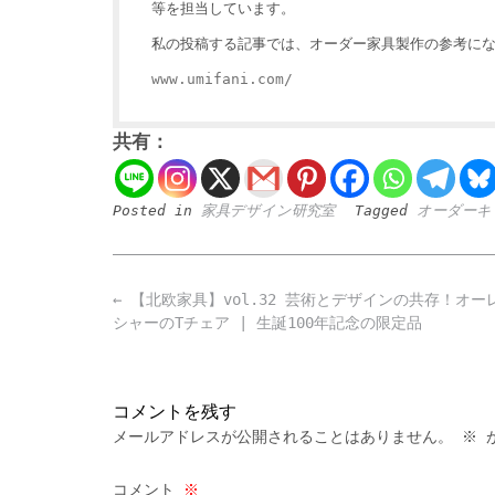
等を担当しています。
私の投稿する記事では、オーダー家具製作の参考にな
www.umifani.com/
共有：
Posted in
家具デザイン研究室
Tagged
オーダーキ
Post
←
【北欧家具】vol.32 芸術とデザインの共存！オー
navigation
シャーのTチェア | 生誕100年記念の限定品
コメントを残す
メールアドレスが公開されることはありません。
※
が
コメント
※