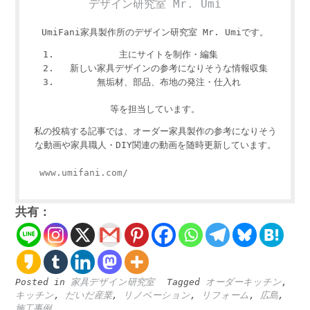
デザイン研究室 Mr. Umi
UmiFani家具製作所のデザイン研究室 Mr. Umiです。
主にサイトを制作・編集
新しい家具デザインの参考になりそうな情報収集
無垢材、部品、布地の発注・仕入れ
等を担当しています。
私の投稿する記事では、オーダー家具製作の参考になりそう
な動画や家具職人・DIY関連の動画を随時更新しています。
www.umifani.com/
共有：
Posted in
家具デザイン研究室
Tagged
オーダーキッチン
,
キッチン
,
だいだ産業
,
リノベーション
,
リフォーム
,
広島
,
施工事例