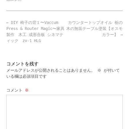
Post
←
DIY 椅子の背１〜Vaccum
カウンタートップオイル 栃の
navigation
Press & Router Magic〜家具
木の無垢テーブル塗装【オスモ
製作 木工 成形合板 シネマテ
カラー】
→
ィック zv-1 HLG
コメントを残す
メールアドレスが公開されることはありません。
※
が付いて
いる欄は必須項目です
コメント
※