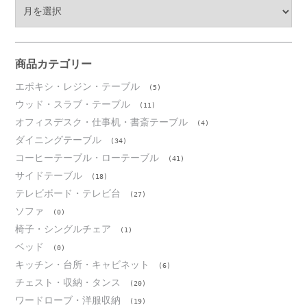
ア
ー
カ
イ
ブ
商品カテゴリー
エポキシ・レジン・テーブル
(5)
ウッド・スラブ・テーブル
(11)
オフィスデスク・仕事机・書斎テーブル
(4)
ダイニングテーブル
(34)
コーヒーテーブル・ローテーブル
(41)
サイドテーブル
(18)
テレビボード・テレビ台
(27)
ソファ
(0)
椅子・シングルチェア
(1)
ベッド
(0)
キッチン・台所・キャビネット
(6)
チェスト・収納・タンス
(20)
ワードローブ・洋服収納
(19)