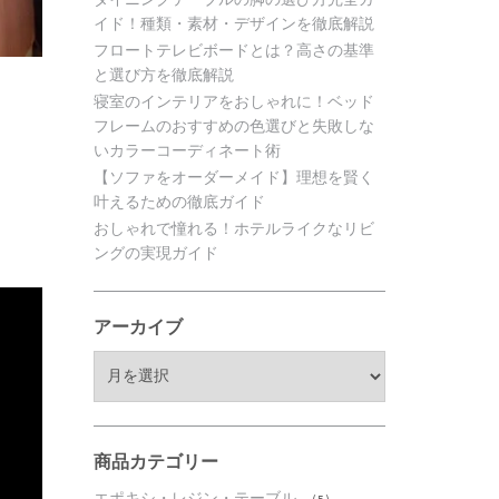
イド！種類・素材・デザインを徹底解説
フロートテレビボードとは？高さの基準
と選び方を徹底解説
寝室のインテリアをおしゃれに！ベッド
フレームのおすすめの色選びと失敗しな
いカラーコーディネート術
【ソファをオーダーメイド】理想を賢く
叶えるための徹底ガイド
おしゃれで憧れる！ホテルライクなリビ
ングの実現ガイド
アーカイブ
ア
ー
カ
イ
ブ
商品カテゴリー
エポキシ・レジン・テーブル