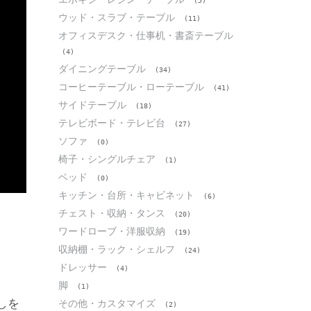
(5)
ウッド・スラブ・テーブル
(11)
オフィスデスク・仕事机・書斎テーブル
(4)
ダイニングテーブル
(34)
コーヒーテーブル・ローテーブル
(41)
サイドテーブル
(18)
テレビボード・テレビ台
(27)
ソファ
(0)
椅子・シングルチェア
(1)
ベッド
(0)
キッチン・台所・キャビネット
(6)
チェスト・収納・タンス
(20)
ワードローブ・洋服収納
(19)
収納棚・ラック・シェルフ
(24)
ドレッサー
(4)
脚
(1)
しを
その他・カスタマイズ
(2)