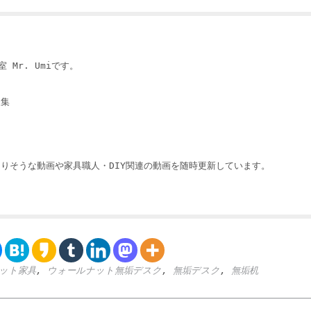
 Mr. Umiです。
収集
りそうな動画や家具職人・DIY関連の動画を随時更新しています。
ット家具
,
ウォールナット無垢デスク
,
無垢デスク
,
無垢机