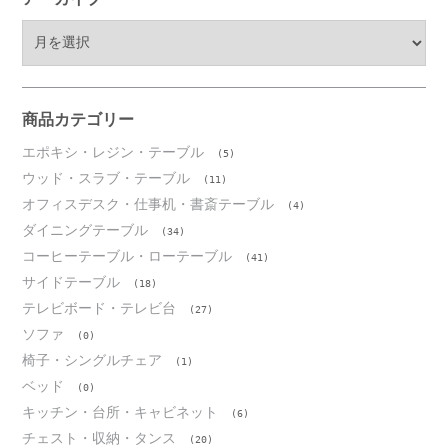
ア
ー
カ
イ
ブ
商品カテゴリー
エポキシ・レジン・テーブル
(5)
ウッド・スラブ・テーブル
(11)
オフィスデスク・仕事机・書斎テーブル
(4)
ダイニングテーブル
(34)
コーヒーテーブル・ローテーブル
(41)
サイドテーブル
(18)
テレビボード・テレビ台
(27)
ソファ
(0)
椅子・シングルチェア
(1)
ベッド
(0)
キッチン・台所・キャビネット
(6)
チェスト・収納・タンス
(20)