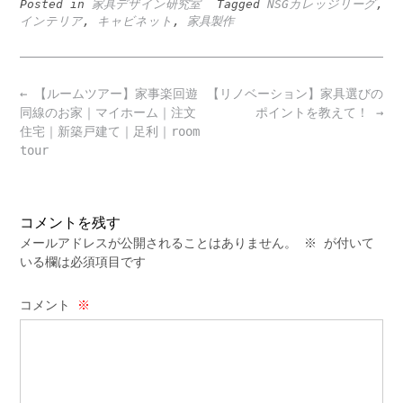
Posted in
家具デザイン研究室
Tagged
NSGカレッジリーグ
,
インテリア
,
キャビネット
,
家具製作
Post
←
【ルームツアー】家事楽回遊
【リノベーション】家具選びの
navigation
同線のお家｜マイホーム｜注文
ポイントを教えて！
→
住宅｜新築戸建て｜足利｜room
tour
コメントを残す
メールアドレスが公開されることはありません。
※
が付いて
いる欄は必須項目です
コメント
※