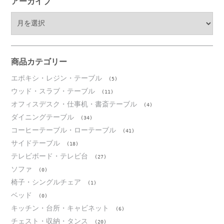
アーカイブ
ア
ー
カ
イ
ブ
商品カテゴリー
エポキシ・レジン・テーブル
(5)
ウッド・スラブ・テーブル
(11)
オフィスデスク・仕事机・書斎テーブル
(4)
ダイニングテーブル
(34)
コーヒーテーブル・ローテーブル
(41)
サイドテーブル
(18)
テレビボード・テレビ台
(27)
ソファ
(0)
椅子・シングルチェア
(1)
ベッド
(0)
キッチン・台所・キャビネット
(6)
チェスト・収納・タンス
(20)