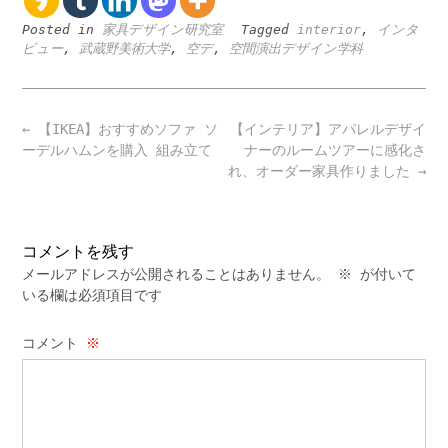
Posted in
家具デザイン研究室
Tagged
interior
,
インタ
ビュー
,
武蔵野美術大学
,
空デ
,
空間演出デザイン学科
Post
←
【IKEA】おすすめソファ ソ
【インテリア】アパレルデザイ
navigation
ーデルハムンを購入 組み立て
ナーのルームツアーに感化さ
れ、オーダー家具作りました
→
コメントを残す
メールアドレスが公開されることはありません。
※
が付いて
いる欄は必須項目です
コメント
※