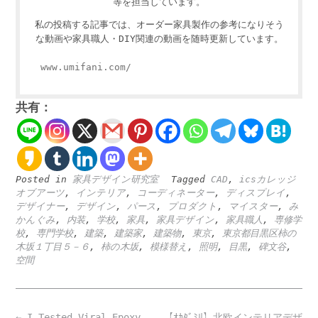
等を担当しています。
私の投稿する記事では、オーダー家具製作の参考になりそう
な動画や家具職人・DIY関連の動画を随時更新しています。
www.umifani.com/
共有：
Posted in
家具デザイン研究室
Tagged
CAD
,
icsカレッジ
オブアーツ
,
インテリア
,
コーディネーター
,
ディスプレイ
,
デザイナー
,
デザイン
,
パース
,
プロダクト
,
マイスター
,
み
かんぐみ
,
内装
,
学校
,
家具
,
家具デザイン
,
家具職人
,
専修学
校
,
専門学校
,
建築
,
建築家
,
建築物
,
東京
,
東京都目黒区柿の
木坂１丁目５－６
,
柿の木坂
,
模様替え
,
照明
,
目黒
,
碑文谷
,
空間
Post
←
I Tested Viral Epoxy
【ｵｶﾀﾞﾐﾘ】北欧インテリアデザ