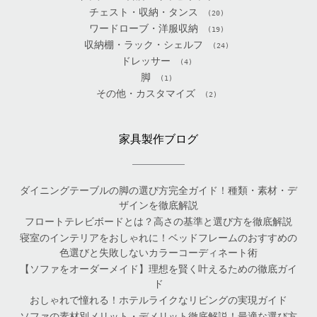
チェスト・収納・タンス
(20)
ワードローブ・洋服収納
(19)
収納棚・ラック・シェルフ
(24)
ドレッサー
(4)
脚
(1)
その他・カスタマイズ
(2)
家具製作ブログ
ダイニングテーブルの脚の選び方完全ガイド！種類・素材・デ
ザインを徹底解説
フロートテレビボードとは？高さの基準と選び方を徹底解説
寝室のインテリアをおしゃれに！ベッドフレームのおすすめの
色選びと失敗しないカラーコーディネート術
【ソファをオーダーメイド】理想を賢く叶えるための徹底ガイ
ド
おしゃれで憧れる！ホテルライクなリビングの実現ガイド
ソファの素材別メリット・デメリット徹底解説！最適な選び方