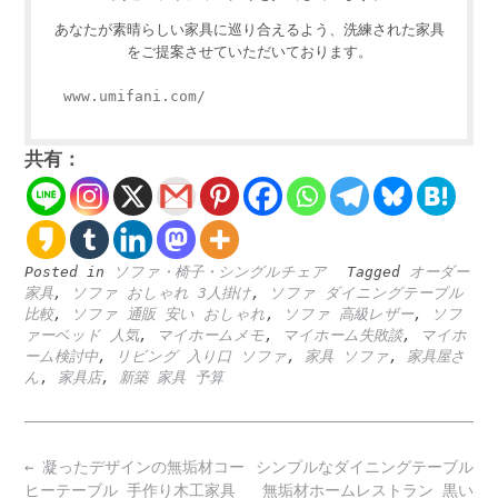
あなたが素晴らしい家具に巡り合えるよう、洗練された家具
をご提案させていただいております。
www.umifani.com/
共有：
Posted in
ソファ・椅子・シングルチェア
Tagged
オーダー
家具
,
ソファ おしゃれ 3人掛け
,
ソファ ダイニングテーブル
比較
,
ソファ 通販 安い おしゃれ
,
ソファ 高級レザー
,
ソフ
ァーベッド 人気
,
マイホームメモ
,
マイホーム失敗談
,
マイホ
ーム検討中
,
リビング 入り口 ソファ
,
家具 ソファ
,
家具屋さ
ん
,
家具店
,
新築 家具 予算
Post
←
凝ったデザインの無垢材コー
シンプルなダイニングテーブル
navigation
ヒーテーブル 手作り木工家具
無垢材ホームレストラン 黒い