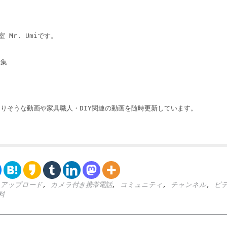
 Mr. Umiです。
収集
りそうな動画や家具職人・DIY関連の動画を随時更新しています。
,
アップロード
,
カメラ付き携帯電話
,
コミュニティ
,
チャンネル
,
ビ
料