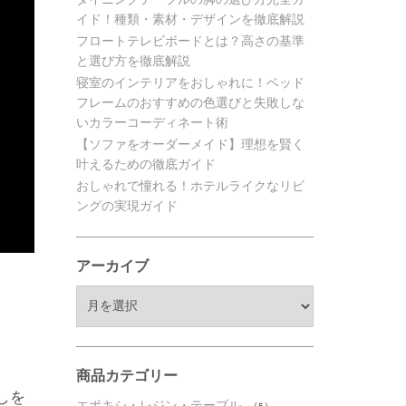
イド！種類・素材・デザインを徹底解説
フロートテレビボードとは？高さの基準
と選び方を徹底解説
寝室のインテリアをおしゃれに！ベッド
フレームのおすすめの色選びと失敗しな
いカラーコーディネート術
【ソファをオーダーメイド】理想を賢く
叶えるための徹底ガイド
おしゃれで憧れる！ホテルライクなリビ
ングの実現ガイド
アーカイブ
ア
ー
カ
イ
ブ
商品カテゴリー
しを
エポキシ・レジン・テーブル