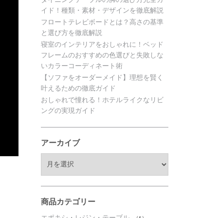
イド！種類・素材・デザインを徹底解説
フロートテレビボードとは？高さの基準
と選び方を徹底解説
寝室のインテリアをおしゃれに！ベッド
フレームのおすすめの色選びと失敗しな
いカラーコーディネート術
【ソファをオーダーメイド】理想を賢く
叶えるための徹底ガイド
おしゃれで憧れる！ホテルライクなリビ
ングの実現ガイド
アーカイブ
ア
ー
カ
イ
ブ
商品カテゴリー
エポキシ・レジン・テーブル