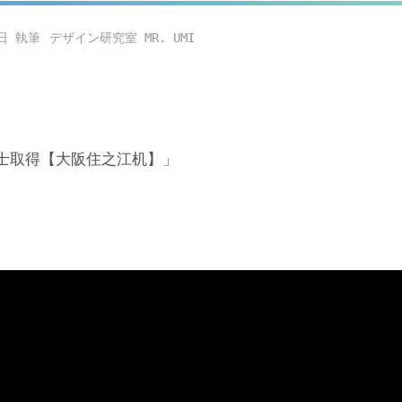
日
デザイン研究室 MR. UMI
士取得【大阪住之江机】」