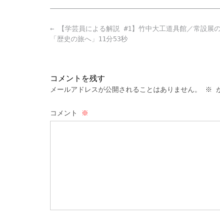
Post
←
【学芸員による解説 #1】竹中大工道具館／常設展
navigation
「歴史の旅へ」11分53秒
コメントを残す
メールアドレスが公開されることはありません。
※
が
コメント
※