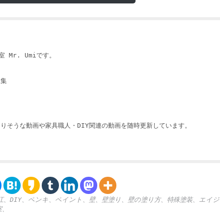
 Mr. Umiです。
収集
りそうな動画や家具職人・DIY関連の動画を随時更新しています。
江、DIY、ペンキ、ペイント、壁、壁塗り、壁の塗り方、特殊塗装、エイ
室、