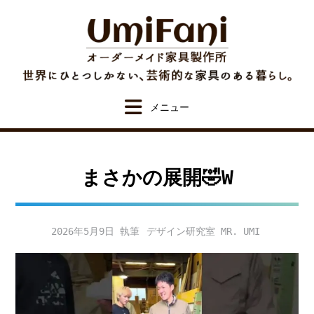
Skip
to
content
まさかの展開🤣W
2026年5月9日
デザイン研究室 MR. UMI