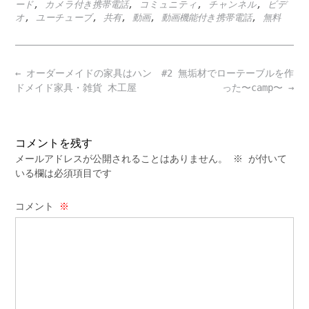
ード
,
カメラ付き携帯電話
,
コミュニティ
,
チャンネル
,
ビデ
オ
,
ユーチューブ
,
共有
,
動画
,
動画機能付き携帯電話
,
無料
Post
←
オーダーメイドの家具はハン
#2 無垢材でローテーブルを作
navigation
ドメイド家具・雑貨 木工屋
った〜camp〜
→
コメントを残す
メールアドレスが公開されることはありません。
※
が付いて
いる欄は必須項目です
コメント
※