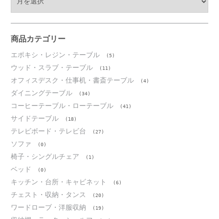
ー
カ
イ
ブ
商品カテゴリー
エポキシ・レジン・テーブル
(5)
ウッド・スラブ・テーブル
(11)
オフィスデスク・仕事机・書斎テーブル
(4)
ダイニングテーブル
(34)
コーヒーテーブル・ローテーブル
(41)
サイドテーブル
(18)
テレビボード・テレビ台
(27)
ソファ
(0)
椅子・シングルチェア
(1)
ベッド
(0)
キッチン・台所・キャビネット
(6)
チェスト・収納・タンス
(20)
ワードローブ・洋服収納
(19)