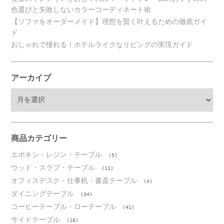
色選びと失敗しないカラーコーディネート術
【ソファをオーダーメイド】理想を賢く叶えるための徹底ガイ
ド
おしゃれで憧れる！ホテルライクなリビングの実現ガイド
アーカイブ
ア
ー
カ
イ
ブ
商品カテゴリー
エポキシ・レジン・テーブル
(5)
ウッド・スラブ・テーブル
(11)
オフィスデスク・仕事机・書斎テーブル
(4)
ダイニングテーブル
(34)
コーヒーテーブル・ローテーブル
(41)
サイドテーブル
(18)