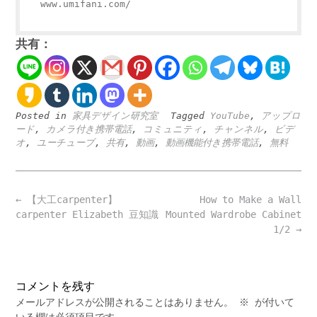
www.umifani.com/
共有：
Posted in
家具デザイン研究室
Tagged
YouTube
,
アップロ
ード
,
カメラ付き携帯電話
,
コミュニティ
,
チャンネル
,
ビデ
オ
,
ユーチューブ
,
共有
,
動画
,
動画機能付き携帯電話
,
無料
Post
←
【大工carpenter】
How to Make a Wall
navigation
carpenter Elizabeth 豆知識
Mounted Wardrobe Cabinet
1/2
→
コメントを残す
メールアドレスが公開されることはありません。
※
が付いて
いる欄は必須項目です