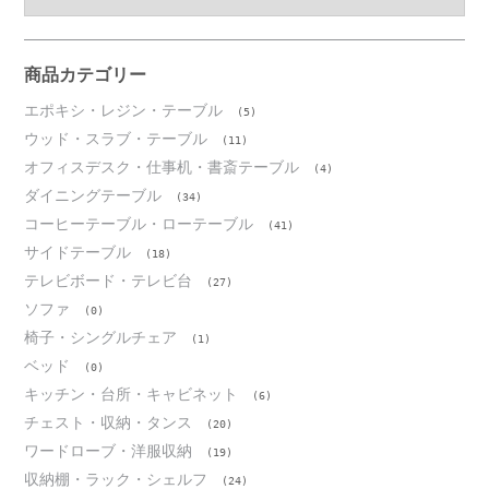
ー
カ
イ
ブ
商品カテゴリー
エポキシ・レジン・テーブル
(5)
ウッド・スラブ・テーブル
(11)
オフィスデスク・仕事机・書斎テーブル
(4)
ダイニングテーブル
(34)
コーヒーテーブル・ローテーブル
(41)
サイドテーブル
(18)
テレビボード・テレビ台
(27)
ソファ
(0)
椅子・シングルチェア
(1)
ベッド
(0)
キッチン・台所・キャビネット
(6)
チェスト・収納・タンス
(20)
ワードローブ・洋服収納
(19)
収納棚・ラック・シェルフ
(24)