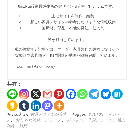
UmiFani家具製作所のデザイン研究室 Mr. Umiです。
主にサイトを制作・編集
新しい家具デザインの参考になりそうな情報収集
無垢材、部品、布地の発注・仕入れ
等を担当しています。
私の投稿する記事では、オーダー家具製作の参考になりそう
な動画や家具職人・DIY関連の動画を随時更新しています。
www.umifani.com/
共有：
Posted in
家具デザイン研究室
Tagged
DULTON
,
インテリ
ア
,
おしゃれ雑貨
,
ジュニア
,
ダルトン
,
千原ジュニア
,
輸入
雑貨
,
雑貨