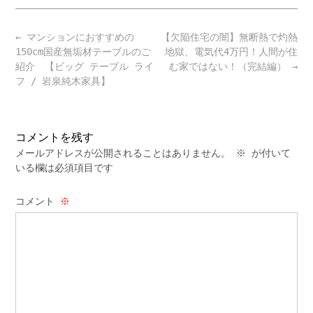
Post
←
マンションにおすすめの
【欠陥住宅の闇】無断熱で灼熱
navigation
150cm国産無垢材テーブルのご
地獄、電気代4万円！人間が住
紹介 【ビッグ テーブル ライ
む家ではない！（完結編）
→
フ / 岩泉純木家具】
コメントを残す
メールアドレスが公開されることはありません。
※
が付いて
いる欄は必須項目です
コメント
※