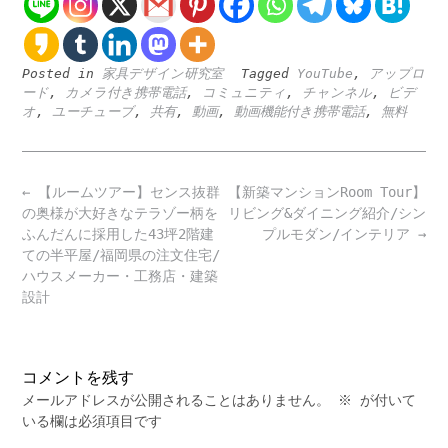
Posted in
家具デザイン研究室
Tagged
YouTube
,
アップロ
ード
,
カメラ付き携帯電話
,
コミュニティ
,
チャンネル
,
ビデ
オ
,
ユーチューブ
,
共有
,
動画
,
動画機能付き携帯電話
,
無料
Post
←
【ルームツアー】センス抜群
【新築マンションRoom Tour】
navigation
の奥様が大好きなテラゾー柄を
リビング&ダイニング紹介/シン
ふんだんに採用した43坪2階建
プルモダン/インテリア
→
ての半平屋/福岡県の注文住宅/
ハウスメーカー・工務店・建築
設計
コメントを残す
メールアドレスが公開されることはありません。
※
が付いて
いる欄は必須項目です