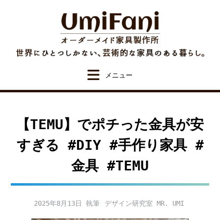
Skip
to
content
【TEMU】でポチった金具が安
すぎる #DIY #手作り家具 #
金具 #TEMU
2025年8月13日
デザイン研究室 MR. UMI