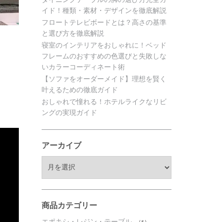
イド！種類・素材・デザインを徹底解説
フロートテレビボードとは？高さの基準
と選び方を徹底解説
寝室のインテリアをおしゃれに！ベッド
フレームのおすすめの色選びと失敗しな
いカラーコーディネート術
【ソファをオーダーメイド】理想を賢く
叶えるための徹底ガイド
おしゃれで憧れる！ホテルライクなリビ
ングの実現ガイド
アーカイブ
ア
ー
カ
イ
ブ
商品カテゴリー
エポキシ・レジン・テーブル