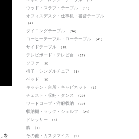
(5)
ウッド・スラブ・テーブル
(11)
オフィスデスク・仕事机・書斎テーブル
(4)
ダイニングテーブル
(34)
コーヒーテーブル・ローテーブル
(41)
サイドテーブル
(18)
テレビボード・テレビ台
(27)
ソファ
(0)
椅子・シングルチェア
(1)
ベッド
(0)
キッチン・台所・キャビネット
(6)
チェスト・収納・タンス
(20)
ワードローブ・洋服収納
(19)
収納棚・ラック・シェルフ
(24)
ドレッサー
(4)
脚
(1)
しを
その他・カスタマイズ
(2)