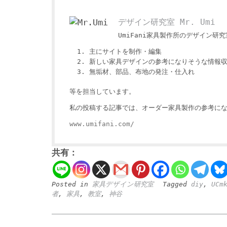
デザイン研究室 Mr. Umi
UmiFani家具製作所のデザイン研究室
主にサイトを制作・編集
新しい家具デザインの参考になりそうな情報
無垢材、部品、布地の発注・仕入れ
等を担当しています。
私の投稿する記事では、オーダー家具製作の参考にな
www.umifani.com/
共有：
Posted in
家具デザイン研究室
Tagged
diy
,
UCm
者
,
家具
,
教室
,
神谷