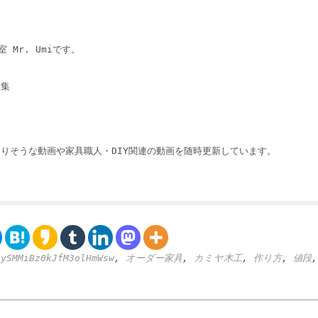
 Mr. Umiです。
収集
りそうな動画や家具職人・DIY関連の動画を随時更新しています。
kySMMiBz0kJfM3olHmWsw
,
オーダー家具
,
カミヤ木工
,
作り方
,
値段