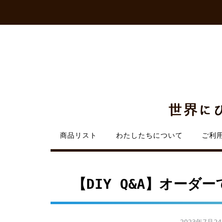
Skip
to
content
商品リスト
わたしたちについて
ご利
【DIY Q&A】オー