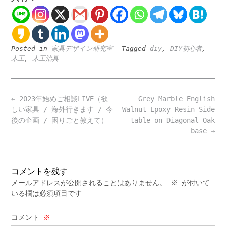
Posted in
家具デザイン研究室
Tagged
diy
,
DIY初心者
,
木工
,
木工治具
Post
←
2023年始めご相談LIVE（欲
Grey Marble English
navigation
しい家具 / 海外行きます / 今
Walnut Epoxy Resin Side
後の企画 / 困りごと教えて）
table on Diagonal Oak
base
→
コメントを残す
メールアドレスが公開されることはありません。
※
が付いて
いる欄は必須項目です
コメント
※