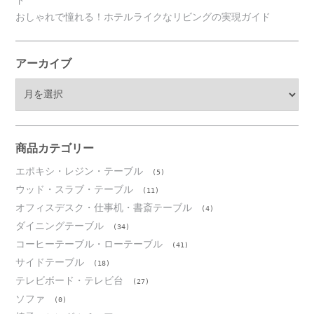
おしゃれで憧れる！ホテルライクなリビングの実現ガイド
アーカイブ
ア
ー
カ
イ
ブ
商品カテゴリー
エポキシ・レジン・テーブル
(5)
ウッド・スラブ・テーブル
(11)
オフィスデスク・仕事机・書斎テーブル
(4)
ダイニングテーブル
(34)
コーヒーテーブル・ローテーブル
(41)
サイドテーブル
(18)
テレビボード・テレビ台
(27)
ソファ
(0)