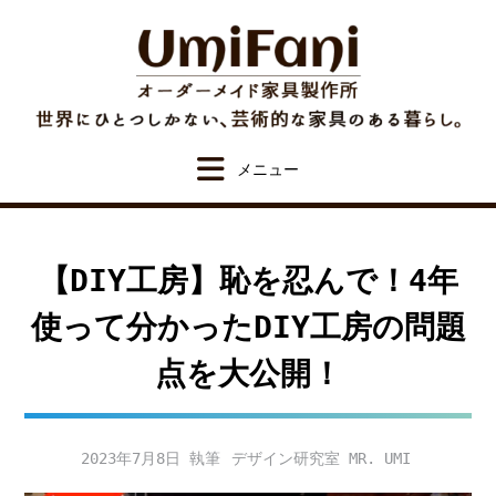
Skip
to
content
【DIY工房】恥を忍んで！4年
使って分かったDIY工房の問題
点を大公開！
2023年7月8日
デザイン研究室 MR. UMI