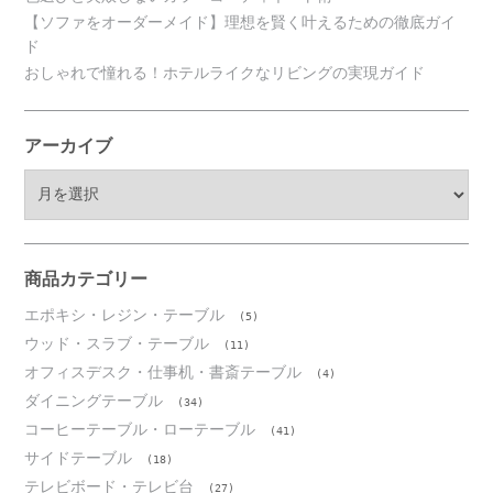
【ソファをオーダーメイド】理想を賢く叶えるための徹底ガイ
ド
おしゃれで憧れる！ホテルライクなリビングの実現ガイド
アーカイブ
ア
ー
カ
イ
ブ
商品カテゴリー
エポキシ・レジン・テーブル
(5)
ウッド・スラブ・テーブル
(11)
オフィスデスク・仕事机・書斎テーブル
(4)
ダイニングテーブル
(34)
コーヒーテーブル・ローテーブル
(41)
サイドテーブル
(18)
テレビボード・テレビ台
(27)