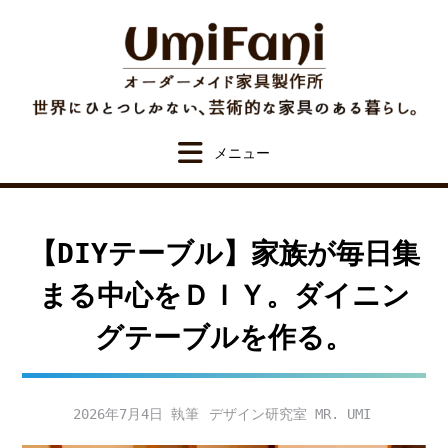
Skip
to
content
【DIYテーブル】家族が毎日集
まる中心をＤＩＹ。ダイニン
グテーブルを作る。
2026年7月4日
デザイン研究室 MR. UMI