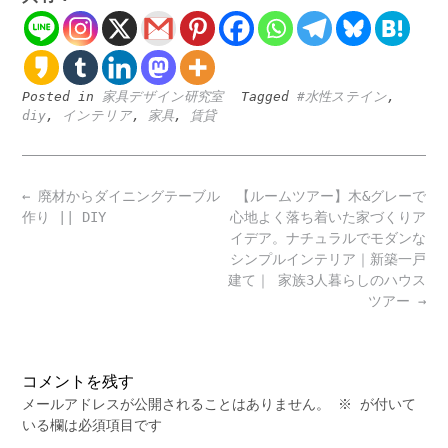
Posted in
家具デザイン研究室
Tagged
#水性ステイン
,
diy
,
インテリア
,
家具
,
賃貸
Post
←
廃材からダイニングテーブル
【ルームツアー】木&グレーで
navigation
作り || DIY
心地よく落ち着いた家づくりア
イデア。ナチュラルでモダンな
シンプルインテリア｜新築一戸
建て｜ 家族3人暮らしのハウス
ツアー
→
コメントを残す
メールアドレスが公開されることはありません。
※
が付いて
いる欄は必須項目です