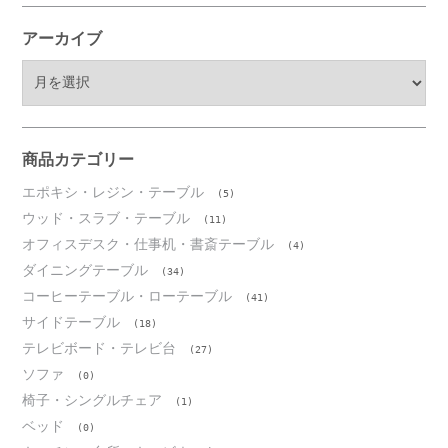
アーカイブ
ア
ー
カ
イ
ブ
商品カテゴリー
エポキシ・レジン・テーブル
(5)
ウッド・スラブ・テーブル
(11)
オフィスデスク・仕事机・書斎テーブル
(4)
ダイニングテーブル
(34)
コーヒーテーブル・ローテーブル
(41)
サイドテーブル
(18)
テレビボード・テレビ台
(27)
ソファ
(0)
椅子・シングルチェア
(1)
ベッド
(0)