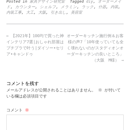
Posted in
家具デザイン研究室
Tagged
diy
,
オーダーメイ
ド
,
カウンター
,
シェルフ
,
メラミン
,
ラック
,
什器
,
内装
,
内装工事
,
大工
,
大阪
,
引き出し
,
美容室
Post
←
【2021年】100均で買った神
オーダーキッチン施行例＆お客
navigation
インテリア7選|おしゃれ部屋は
様の声7「10年使っていても全
プチプラで叶う|ダイソー•セリ
く壊れないのがスタディオンオ
ア•キャンドゥ
ーダーキッチンの良いところ」
（大阪 M様）
→
コメントを残す
メールアドレスが公開されることはありません。
※
が付いて
いる欄は必須項目です
コメント
※