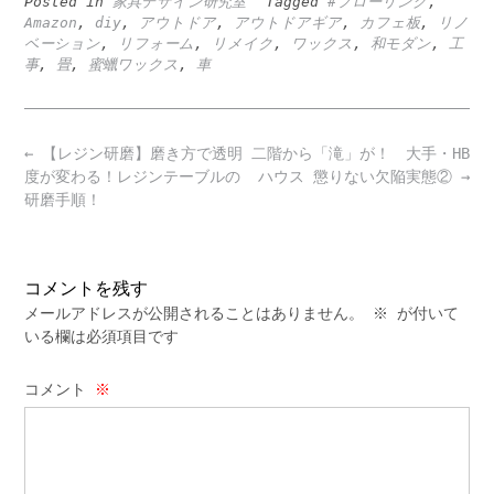
Posted in
家具デザイン研究室
Tagged
#フローリング
,
Amazon
,
diy
,
アウトドア
,
アウトドアギア
,
カフェ板
,
リノ
ベーション
,
リフォーム
,
リメイク
,
ワックス
,
和モダン
,
工
事
,
畳
,
蜜蠟ワックス
,
車
Post
←
【レジン研磨】磨き方で透明
二階から「滝」が！ 大手・HB
navigation
度が変わる！レジンテーブルの
ハウス 懲りない欠陥実態②
→
研磨手順！
コメントを残す
メールアドレスが公開されることはありません。
※
が付いて
いる欄は必須項目です
コメント
※