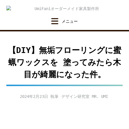
Skip
to
content
【DIY】無垢フローリングに蜜
蝋ワックスを 塗ってみたら木
目が綺麗になった件。
2024年2月23日
デザイン研究室 MR. UMI