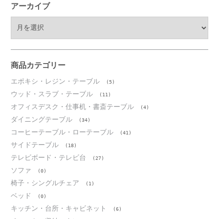
アーカイブ
ア
ー
カ
イ
ブ
商品カテゴリー
エポキシ・レジン・テーブル
(5)
ウッド・スラブ・テーブル
(11)
オフィスデスク・仕事机・書斎テーブル
(4)
ダイニングテーブル
(34)
コーヒーテーブル・ローテーブル
(41)
サイドテーブル
(18)
テレビボード・テレビ台
(27)
ソファ
(0)
椅子・シングルチェア
(1)
ベッド
(0)
キッチン・台所・キャビネット
(6)