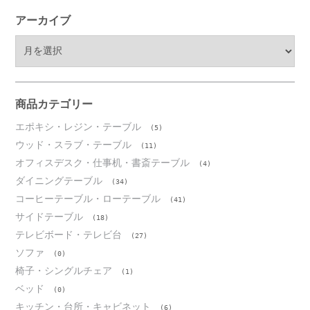
アーカイブ
ア
ー
カ
イ
ブ
商品カテゴリー
エポキシ・レジン・テーブル
(5)
ウッド・スラブ・テーブル
(11)
オフィスデスク・仕事机・書斎テーブル
(4)
ダイニングテーブル
(34)
コーヒーテーブル・ローテーブル
(41)
サイドテーブル
(18)
テレビボード・テレビ台
(27)
ソファ
(0)
椅子・シングルチェア
(1)
ベッド
(0)
キッチン・台所・キャビネット
(6)