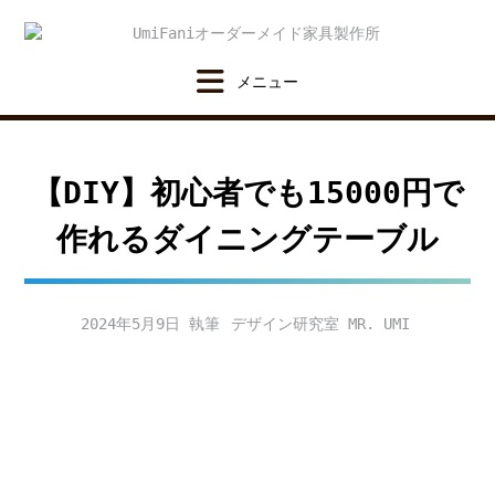
Skip
to
content
【DIY】初心者でも15000円で
作れるダイニングテーブル
2024年5月9日
デザイン研究室 MR. UMI