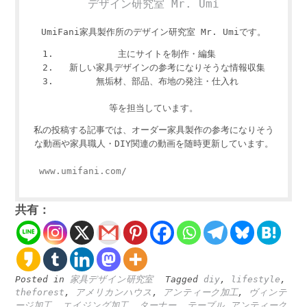
デザイン研究室 Mr. Umi
UmiFani家具製作所のデザイン研究室 Mr. Umiです。
主にサイトを制作・編集
新しい家具デザインの参考になりそうな情報収集
無垢材、部品、布地の発注・仕入れ
等を担当しています。
私の投稿する記事では、オーダー家具製作の参考になりそう
な動画や家具職人・DIY関連の動画を随時更新しています。
www.umifani.com/
共有：
Posted in
家具デザイン研究室
Tagged
diy
,
lifestyle
,
theforest
,
アメリカンハウス
,
アンティーク加工
,
ヴィンテ
ージ加工
,
エイジング加工
,
ターナー
,
テーブル アンティーク