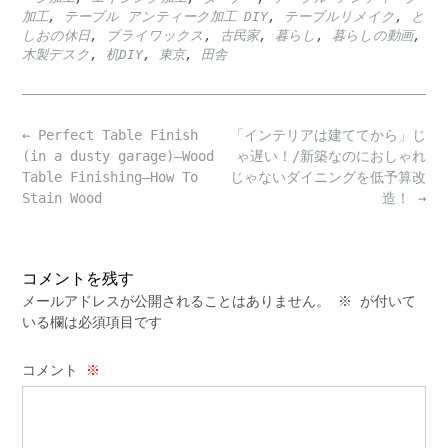
加工
,
テーブル アンティーク加工 DIY
,
テーブルリメイク
,
と
しおの休日
,
ブライワックス
,
古民家
,
暮らし
,
暮らしの動画
,
木製デスク
,
机DIY
,
東京
,
田舎
Post
←
Perfect Table Finish
「インテリアは建ててから」じ
navigation
(in a dusty garage)—Wood
ゃ遅い！/新築なのにおしゃれ
Table Finishing—How To
じゃないダイニングを低予算改
Stain Wood
造！
→
コメントを残す
メールアドレスが公開されることはありません。
※
が付いて
いる欄は必須項目です
コメント
※