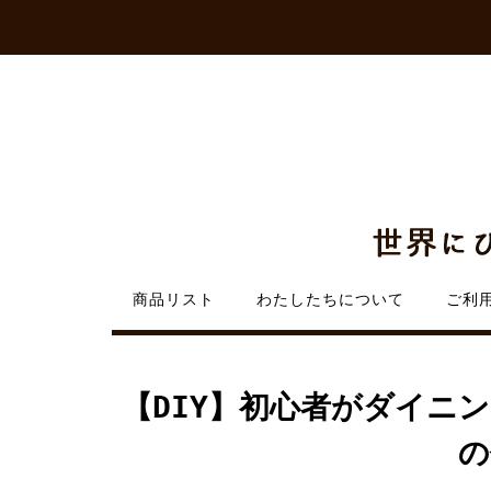
Skip
to
content
商品リスト
わたしたちについて
ご利
【DIY】初心者がダイニ
の