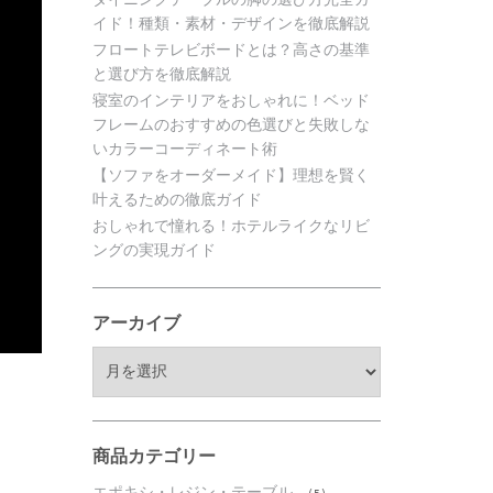
イド！種類・素材・デザインを徹底解説
フロートテレビボードとは？高さの基準
と選び方を徹底解説
寝室のインテリアをおしゃれに！ベッド
フレームのおすすめの色選びと失敗しな
いカラーコーディネート術
【ソファをオーダーメイド】理想を賢く
叶えるための徹底ガイド
おしゃれで憧れる！ホテルライクなリビ
ングの実現ガイド
アーカイブ
ア
ー
カ
イ
ブ
商品カテゴリー
エポキシ・レジン・テーブル