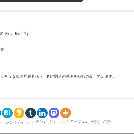
 Mr. Umiです。
収集
りそうな動画や家具職人・DIY関連の動画を随時更新しています。
g
,
おしゃれ
,
キッチン
,
ダイニングテーブル
,
夫婦
,
自作