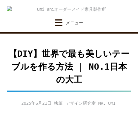
Skip
to
content
【DIY】世界で最も美しいテー
ブルを作る方法 | NO.1日本
の大工
2025年6月21日
デザイン研究室 MR. UMI