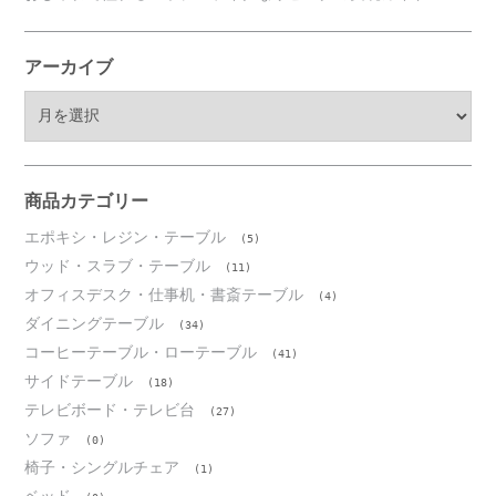
アーカイブ
ア
ー
カ
イ
ブ
商品カテゴリー
エポキシ・レジン・テーブル
(5)
ウッド・スラブ・テーブル
(11)
オフィスデスク・仕事机・書斎テーブル
(4)
ダイニングテーブル
(34)
コーヒーテーブル・ローテーブル
(41)
サイドテーブル
(18)
テレビボード・テレビ台
(27)
ソファ
(0)
椅子・シングルチェア
(1)
ベッド