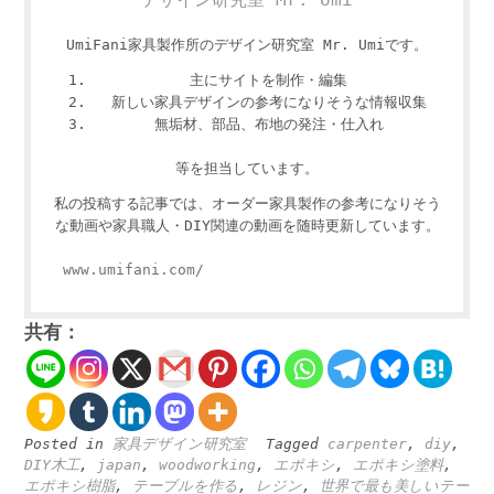
UmiFani家具製作所のデザイン研究室 Mr. Umiです。
主にサイトを制作・編集
新しい家具デザインの参考になりそうな情報収集
無垢材、部品、布地の発注・仕入れ
等を担当しています。
私の投稿する記事では、オーダー家具製作の参考になりそう
な動画や家具職人・DIY関連の動画を随時更新しています。
www.umifani.com/
共有：
Posted in
家具デザイン研究室
Tagged
carpenter
,
diy
,
DIY木工
,
japan
,
woodworking
,
エポキシ
,
エポキシ塗料
,
エポキシ樹脂
,
テーブルを作る
,
レジン
,
世界で最も美しいテー