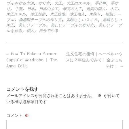
ブルを作る方法
,
作り方
,
大工
,
大工のスキル
,
手仕事
,
手作
り
,
手芸
,
日本
,
日本の大工
,
最高の大工
,
最高の職人
,
木工
,
木工スキル
,
木工技術
,
木工旋盤
,
木工職人
,
木彫り
,
樹脂テー
ブル
,
樹脂製テーブルの作り方
,
素晴らしいスキル
,
素晴らしい
木工
,
美しいテーブル
,
美しいテーブルの作り方
,
美しいテーブ
ルを作る
,
職人
,
自分でやる
Post
←
How To Make a Summer
注文住宅の後悔｜ヘーベルハウ
navigation
Capsule Wardrobe | The
スに２年住んでみて| 全ぶっち
Anna Edit
ゃけ！
→
コメントを残す
メールアドレスが公開されることはありません。
※
が付いて
いる欄は必須項目です
コメント
※