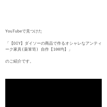
YouTubeで見つけた
「【DIY】ダイソーの商品で作るオシャレなアンティ
ーク家具(薬箪笥) 自作【100均】」
のご紹介です。