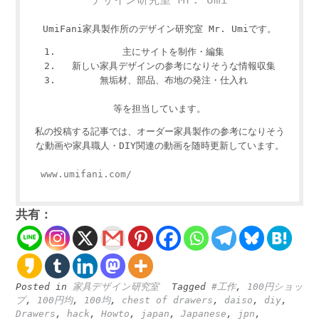
UmiFani家具製作所のデザイン研究室 Mr. Umiです。
主にサイトを制作・編集
新しい家具デザインの参考になりそうな情報収集
無垢材、部品、布地の発注・仕入れ
等を担当しています。
私の投稿する記事では、オーダー家具製作の参考になりそう
な動画や家具職人・DIY関連の動画を随時更新しています。
www.umifani.com/
共有：
Posted in
家具デザイン研究室
Tagged
#工作
,
100円ショッ
プ
,
100円均
,
100均
,
chest of drawers
,
daiso
,
diy
,
Drawers
,
hack
,
Howto
,
japan
,
Japanese
,
jpn
,