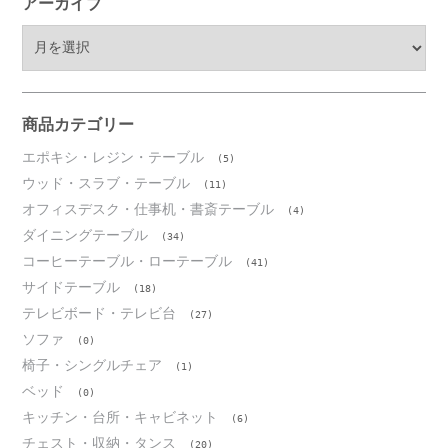
アーカイブ
ア
ー
カ
イ
ブ
商品カテゴリー
エポキシ・レジン・テーブル
(5)
ウッド・スラブ・テーブル
(11)
オフィスデスク・仕事机・書斎テーブル
(4)
ダイニングテーブル
(34)
コーヒーテーブル・ローテーブル
(41)
サイドテーブル
(18)
テレビボード・テレビ台
(27)
ソファ
(0)
椅子・シングルチェア
(1)
ベッド
(0)
キッチン・台所・キャビネット
(6)
チェスト・収納・タンス
(20)