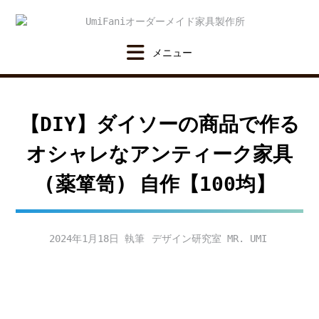
Skip
to
content
【DIY】ダイソーの商品で作る
オシャレなアンティーク家具
(薬箪笥) 自作【100均】
2024年1月18日
デザイン研究室 MR. UMI