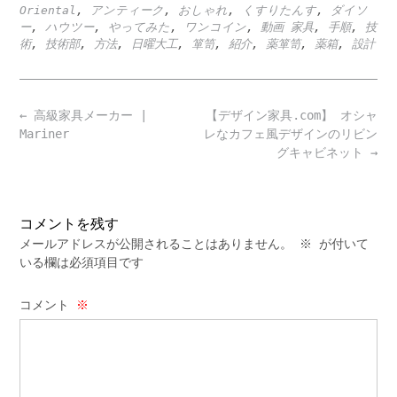
Oriental
,
アンティーク
,
おしゃれ
,
くすりたんす
,
ダイソ
ー
,
ハウツー
,
やってみた
,
ワンコイン
,
動画 家具
,
手順
,
技
術
,
技術部
,
方法
,
日曜大工
,
箪笥
,
紹介
,
薬箪笥
,
薬箱
,
設計
Post
←
高級家具メーカー |
【デザイン家具.com】 オシャ
navigation
Mariner
レなカフェ風デザインのリビン
グキャビネット
→
コメントを残す
メールアドレスが公開されることはありません。
※
が付いて
いる欄は必須項目です
コメント
※