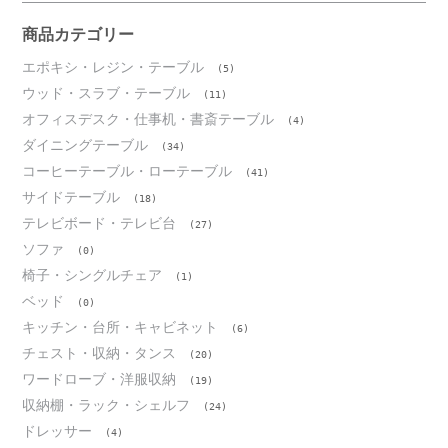
イ
ブ
商品カテゴリー
エポキシ・レジン・テーブル
(5)
ウッド・スラブ・テーブル
(11)
オフィスデスク・仕事机・書斎テーブル
(4)
ダイニングテーブル
(34)
コーヒーテーブル・ローテーブル
(41)
サイドテーブル
(18)
テレビボード・テレビ台
(27)
ソファ
(0)
椅子・シングルチェア
(1)
ベッド
(0)
キッチン・台所・キャビネット
(6)
チェスト・収納・タンス
(20)
ワードローブ・洋服収納
(19)
収納棚・ラック・シェルフ
(24)
ドレッサー
(4)