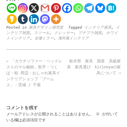
Posted in
家具デザイン研究室
Tagged
インテリア家具
,
イ
ンテリア雑貨
,
スツール
,
ドレッサー
,
プチプラ雑貨
,
ホワイ
トインテリア
,
女優ミラー
,
海外風インテリア
Post
←
「カウチソファー・ヘッドレ
栃木県 家具 国産 高級家
navigation
ストのマル秘術」取手・つく
具 家具選び kirinoyaの家
ば・柏 周辺・おしゃれ家具イ
具について
→
ンテリアショップ「ブーム
ス」：茨城 / 千葉
コメントを残す
メールアドレスが公開されることはありません。
※
が付いて
いる欄は必須項目です