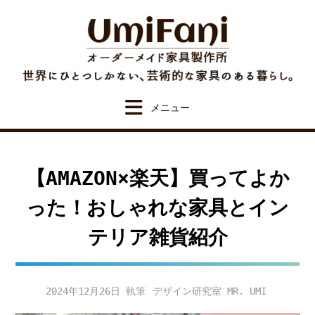
Skip
to
content
【AMAZON×楽天】買ってよか
った！おしゃれな家具とイン
テリア雑貨紹介
2024年12月26日
デザイン研究室 MR. UMI