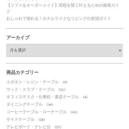
【ソファをオーダーメイド】理想を賢く叶えるための徹底ガイ
ド
おしゃれで憧れる！ホテルライクなリビングの実現ガイド
アーカイブ
ア
ー
カ
イ
ブ
商品カテゴリー
エポキシ・レジン・テーブル
(5)
ウッド・スラブ・テーブル
(11)
オフィスデスク・仕事机・書斎テーブル
(4)
ダイニングテーブル
(34)
コーヒーテーブル・ローテーブル
(41)
サイドテーブル
(18)
テレビボード・テレビ台
(27)