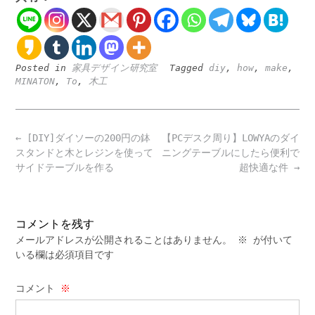
Posted in
家具デザイン研究室
Tagged
diy
,
how
,
make
,
MINATON
,
To
,
木工
Post
←
[DIY]ダイソーの200円の鉢
【PCデスク周り】LOWYAのダイ
navigation
スタンドと木とレジンを使って
ニングテーブルにしたら便利で
サイドテーブルを作る
超快適な件
→
コメントを残す
メールアドレスが公開されることはありません。
※
が付いて
いる欄は必須項目です
コメント
※