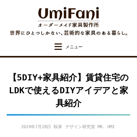
Skip
to
content
【5DIY+家具紹介】賃貸住宅の
LDKで使えるDIYアイデアと家
具紹介
2024年7月28日
デザイン研究室 MR. UMI