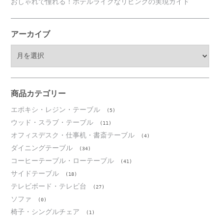
おしゃれで憧れる！ホテルライクなリビングの実現ガイド
アーカイブ
ア
ー
カ
イ
ブ
商品カテゴリー
エポキシ・レジン・テーブル
(5)
ウッド・スラブ・テーブル
(11)
オフィスデスク・仕事机・書斎テーブル
(4)
ダイニングテーブル
(34)
コーヒーテーブル・ローテーブル
(41)
サイドテーブル
(18)
テレビボード・テレビ台
(27)
ソファ
(0)
椅子・シングルチェア
(1)