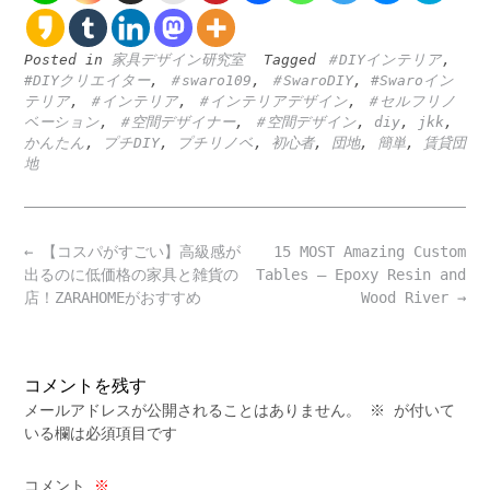
Posted in
家具デザイン研究室
Tagged
＃DIYインテリア
,
#DIYクリエイター
,
＃swaro109
,
＃SwaroDIY
,
#Swaroイン
テリア
,
＃インテリア
,
＃インテリアデザイン
,
＃セルフリノ
ベーション
,
＃空間デザイナー
,
＃空間デザイン
,
diy
,
jkk
,
かんたん
,
プチDIY
,
プチリノベ
,
初心者
,
団地
,
簡単
,
賃貸団
地
Post
←
【コスパがすごい】高級感が
15 MOST Amazing Custom
navigation
出るのに低価格の家具と雑貨の
Tables – Epoxy Resin and
店！ZARAHOMEがおすすめ
Wood River
→
コメントを残す
メールアドレスが公開されることはありません。
※
が付いて
いる欄は必須項目です
コメント
※