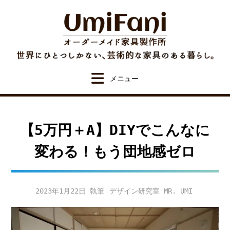
Skip
to
content
【5万円＋‪Α‬】DIYでこんなに
変わる！もう団地感ゼロ
2023年1月22日
デザイン研究室 MR. UMI