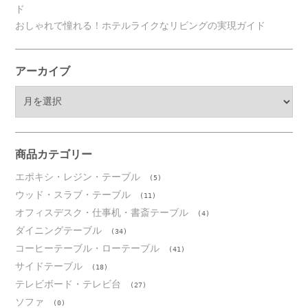
ド
おしゃれで憧れる！ホテルライクなリビングの実現ガイド
アーカイブ
ア
ー
カ
イ
ブ
商品カテゴリー
エポキシ・レジン・テーブル
(5)
ウッド・スラブ・テーブル
(11)
オフィスデスク・仕事机・書斎テーブル
(4)
ダイニングテーブル
(34)
コーヒーテーブル・ローテーブル
(41)
サイドテーブル
(18)
テレビボード・テレビ台
(27)
ソファ
(0)