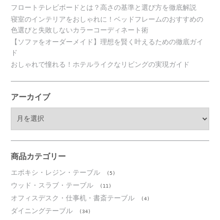
フロートテレビボードとは？高さの基準と選び方を徹底解説
寝室のインテリアをおしゃれに！ベッドフレームのおすすめの
色選びと失敗しないカラーコーディネート術
【ソファをオーダーメイド】理想を賢く叶えるための徹底ガイ
ド
おしゃれで憧れる！ホテルライクなリビングの実現ガイド
アーカイブ
ア
ー
カ
イ
ブ
商品カテゴリー
エポキシ・レジン・テーブル
(5)
ウッド・スラブ・テーブル
(11)
オフィスデスク・仕事机・書斎テーブル
(4)
ダイニングテーブル
(34)