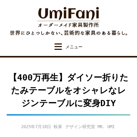
Skip
to
content
【400万再生】ダイソー折りた
たみテーブルをオシャレなレ
ジンテーブルに変身DIY
2025年7月18日
デザイン研究室 MR. UMI