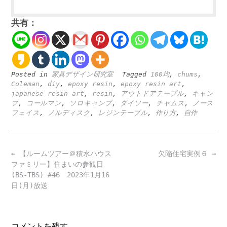
共有：
Posted in
家具デザイン研究室
Tagged
100均
,
chums
,
Coleman
,
diy
,
epoxy resin
,
epoxy resin art
,
japanese resin art
,
resin
,
アウトドアテーブル
,
キャン
プ
,
コールマン
,
ソロキャンプ
,
ダイソー
,
チャムス
,
ノース
フェイス
,
ノルディスク
,
レジンテーブル
,
作り方
,
自作
Post
←
【ルームツアー＠積水ハウス
欠陥住宅実例６
→
navigation
ファミリー】住まいの参観日
(BS-TBS) #46 2023年1月16
日(月)放送
コメントを残す